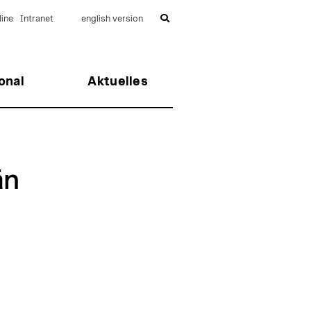
ine
Intranet
english version
onal
Aktuelles
än