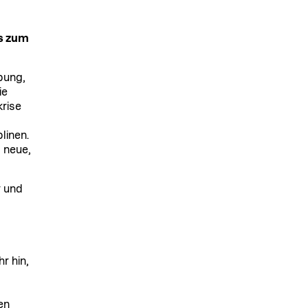
s zum
bung,
ie
krise
linen.
 neue,
r und
r hin,
en