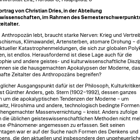
rtrag von Christian Dries, in der Abteilung
rwissenschaften, im Rahmen des Semesterschwerpunkt
italter.
 Anthropozän lebt, braucht starke Nerven: Krieg und Vertrei
chismus, Klimawandel, Artensterben, atomare Drohung – d
aktueller Katastrophenmeldungen, die sich zur globalen Poly
en, ist endlos. Herausfordernd ist diese Lage auch für die
ophie und andere geistes- und kulturwissenschaftliche Diszip
nnen sie die hausgemachten Apokalypsen der Moderne, das
hafte Zeitalter des Anthropozäns begreifen?
glicher Ausgangspunkt dafür ist der Philosoph, Kulturkritike
st Günther Anders, geb. Stern (1902–1992), dessen ganzes
 um die apokalyptischen Tendenzen der Moderne – um
itz, Hiroshima und andere, technologisch bedingte Formen
engemachter Massenvernichtung – kreist. Anders zufolge
n die üblichen geisteswissenschaftlichen Methoden nicht meh
se ›Phänomene‹ angemessen zu erfassen. Seit seinen
ntagen war er auf der Suche nach Formen des Denkens und
bens, die den aktuellen und insbesondere den ungeheuerlich