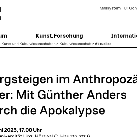
Mailsystem
UFGonl
ium
Kunst.Forschung
Internati
e Kunst und Kulturwissenschaften
>
Kulturwissenschaft
>
Aktuelles
rgsteigen im Anthropoz
er: Mit Günther Anders
rch die Apokalypse
ni 2025, 17.00 Uhr
niversität Linz, Hörsaal C, Hauptplatz 6