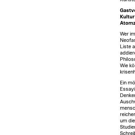
Gastvo
Kultu
Atomze
Wer im
Neofas
Liste 
addier
Philos
Wie kö
krisen
Ein mö
Essayi
Denken
Auschw
mensch
reiche
um die
Studie
Schrei