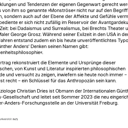
klungen und Tendenzen der eigenen Gegenwart gerecht wer
s von ihm so genannte »Monströse« nicht nur auf den Begriff
n, sondern auch auf der Ebene der Affekte und Gefühle vermi
bediente er sich nicht zufällig im Reservoir der Avantgardek
 Zeit: bei Dadaismus und Surrealismus, bei Brechts Theater 
aler George Grosz. Während seiner Exilzeit in den USA in de
ahren entstand zudem ein bis heute unveröffentlichtes Typo
nther Anders’ Denken seinen Namen gibt:
enheitsphilosophie«.
rtrag rekonstruiert die Elemente und Ursprünge dieser
ischen, von Kunst und Literatur inspirierten philosophischen
e und versucht zu zeigen, inwiefern sie heute noch immer –
erst recht – ein Schlüssel für das Anthropozän sein kann.
ziologe Christian Dries ist Obmann der Internationalen Günt
-Gesellschaft und leitet seit Sommer 2023 die neu eingeric
r-Anders-Forschungsstelle an der Universität Freiburg.