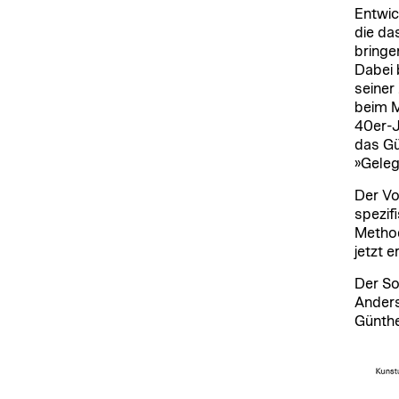
Entwic
die da
bringe
Dabei 
seiner
beim M
40er-J
das Gü
»Geleg
Der Vo
spezif
Method
jetzt 
Der So
Anders
Günthe