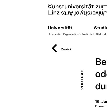
Universität
Stud
Universität
:
Organisation
>
Institute
>
Bildend
zum
Inhalt
Zurück
Be
VORTRAG
od
du
16. Ju
Kunstu