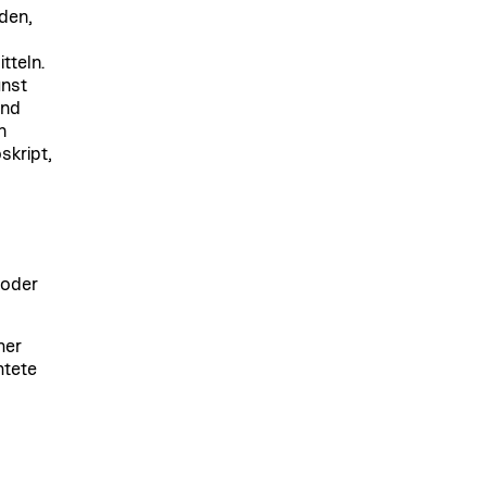
den,
tteln.
unst
und
n
skript,
 oder
her
htete