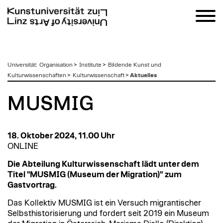
zum
Universität
:
Organisation
>
Institute
>
Bildende Kunst und
Inhalt
Kulturwissenschaften
>
Kulturwissenschaft
>
Aktuelles
MUSMIG
18. Oktober 2024, 11.00 Uhr
ONLINE
Die Abteilung Kulturwissenschaft lädt unter dem
Titel "
MUSMIG (Museum der Migration)" zum
Gastvortrag.
Das Kollektiv MUSMIG ist ein Versuch migrantischer
Selbsthistorisierung und fordert seit 2019 ein Museum