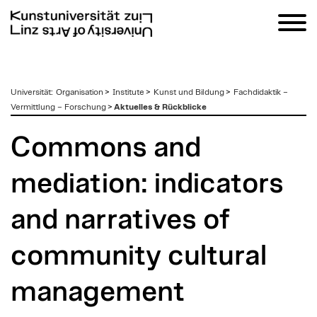
zum
Universität
:
Organisation
>
Institute
>
Kunst und Bildung
>
Fachdidaktik –
Inhalt
Vermittlung – Forschung
>
Aktuelles & Rückblicke
Commons and
mediation: indicators
and narratives of
community cultural
management