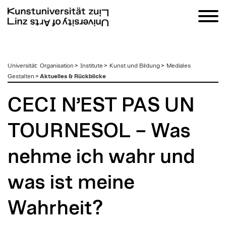
zum
Universität
:
Organisation
>
Institute
>
Kunst und Bildung
>
Mediales
Inhalt
Gestalten
>
Aktuelles & Rückblicke
CECI N’EST PAS UN
TOURNESOL – Was
nehme ich wahr und
was ist meine
Wahrheit?