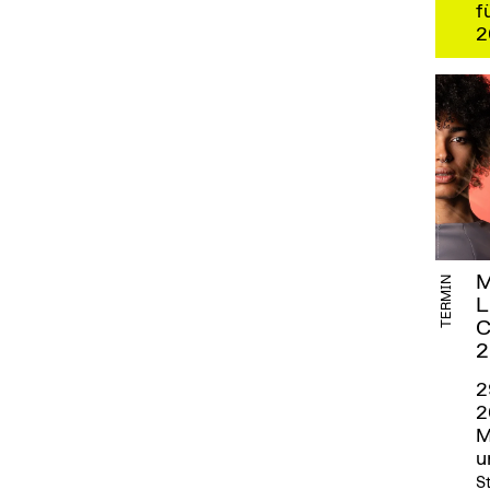
f
2
M
TERMIN
L
C
2
2
2
M
u
St