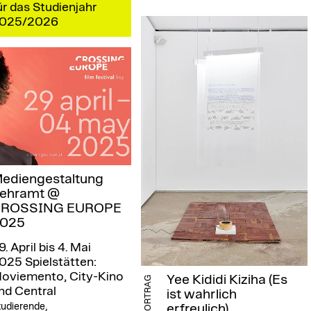
ür das Studienjahr
025/2026
ediengestaltung
ehramt @
ROSSING EUROPE
025
9. April bis 4. Mai
025
Spielstätten:
oviemento, City-Kino
Yee Kididi Kiziha (Es
VORTRAG
nd Central
ist wahrlich
udierende,
erfreulich)