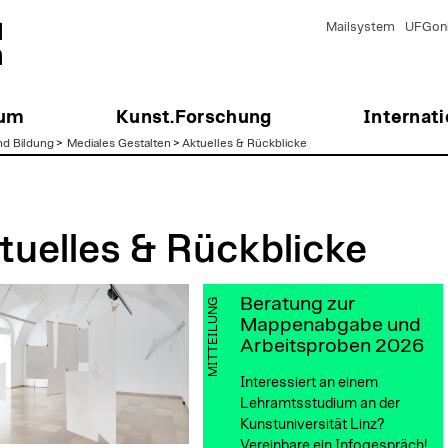
Mailsystem
UFGonl
ium
Kunst.Forschung
Internati
nd Bildung
>
Mediales Gestalten
>
Aktuelles & Rückblicke
tuelles & Rückblicke
Beratung zur
MITTEILUNG
Mappenabgabe und
Arbeitsproben 2026
Interessiert an einem
Lehramtsstudium an der
Kunstuniversität Linz?
Vereinbare ein Infogespräch!