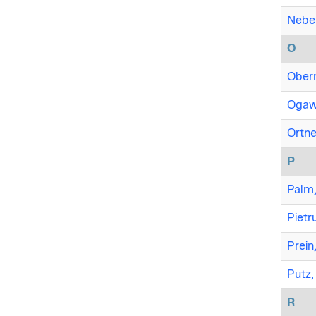
Nebel
O
Obern
Ogawa
Ortne
P
Palm,
Pietr
Prein
Putz,
R