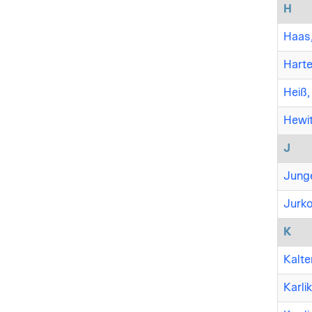
H
Haas,
Hartel
Heiß,
Hewit
J
Junge
Jurko
K
Kalte
Karli