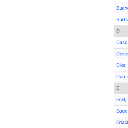
Buche
Burts
D
Dasch
Deise
Dika, 
Dumm
E
Eckl,
Egger
Erlac