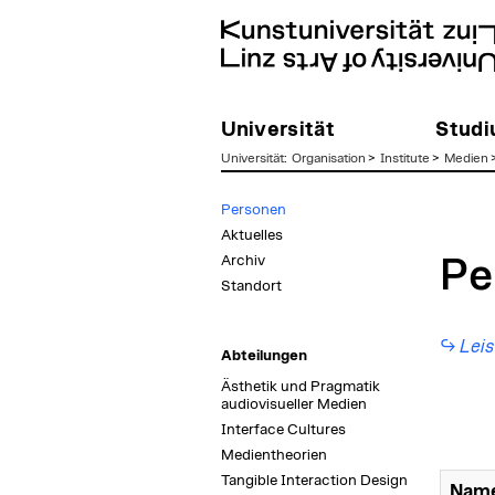
Universität
Stud
Universität
:
Organisation
>
Institute
>
Medien
zum
Personen
Inhalt
Aktuelles
Archiv
Pe
Standort
Leis
Abteilungen
Ästhetik und Pragmatik
audiovisueller Medien
Interface Cultures
Medientheorien
Tangible Interaction Design
Name