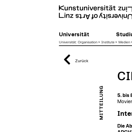
Universität
Stud
Universität
:
Organisation
>
Institute
>
Medien
zum
Inhalt
Zurück
CI
MITTEILUNG
5. bis
Moviem
Inte
Die Ab