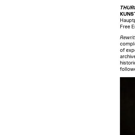
THURS
KUNS
Hauptp
Free E
Rewrit
comple
of exp
archiv
histor
follow