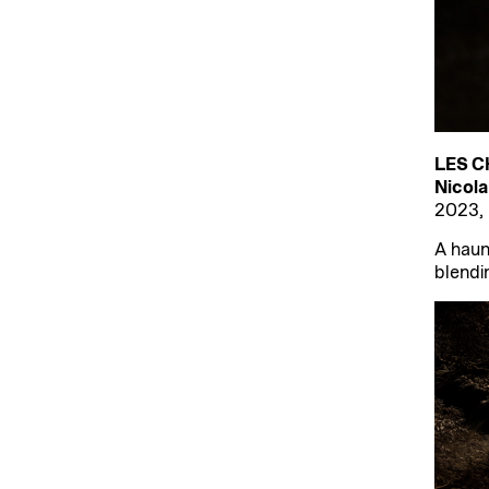
LES 
Nicola
2023, 
A haun
blendin