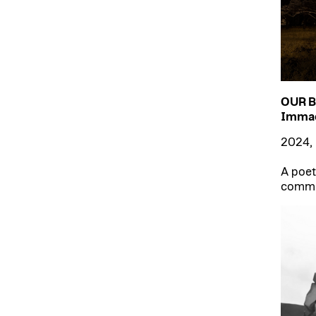
OUR B
Immac
2024, 
A poet
commun