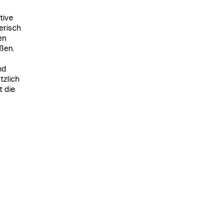
tive
erisch
en
ßen.
nd
tzlich
t die