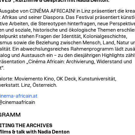
VES”, Kurzfilme & Gespräch mit Nadia Denton.
 Ausgabe von CINÉMA AFRICAIN! in Linz präsentiert die krea
t Afrikas und seiner Diaspora. Das Festival präsentiert künstl
tive Arbeiten, die Stereotypen hinterfragen, neue Perspektiv
en und soziale, historische und ökologische Themen erschlie
telpunkt stehen Fragen der Identität, Kolonialgeschichte,
smus sowie die Beziehung zwischen Mensch, Land, Natur u
ualität. Ein abwechslungsreiches Rahmenprogramm lädt zusä
alog und Austausch ein – zu den diesjährigen Highlights zähl
äsentation „Cinéma Africain: Archivierung, Widerstand und
t“.
alorte: Moviemento Kino, OK Deck, Kunstuniversität,
erkstatt. Linz, Österreich.
nema-africain.at
@cinemaafricain
GRAMM
ITING THE ARCHIVES
films & talk with Nadia Denton