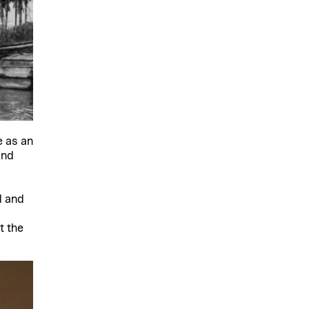
e as an
and
l and
t the