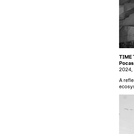
TIME
Pocas
2024, 
A refl
ecosys