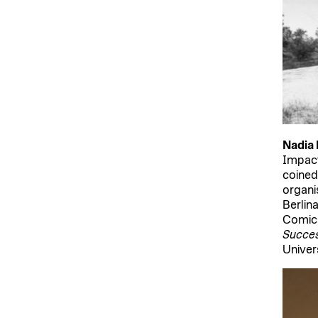
Nadia
Impact
coine
organi
Berlin
Comic 
Succes
Univer