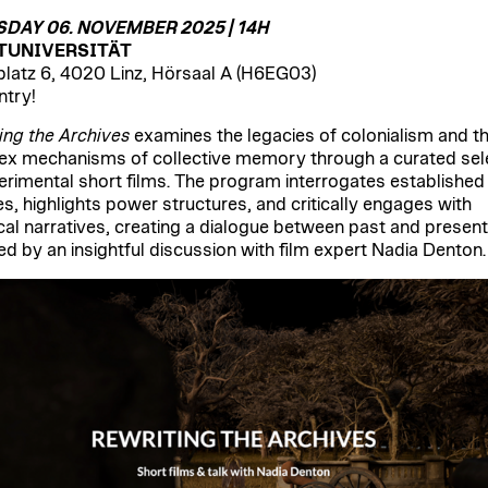
DAY 06. NOVEMBER 2025 | 14H
TUNIVERSITÄT
latz 6, 4020 Linz, Hörsaal A (H6EG03)
ntry!
ing the Archives
examines the legacies of colonialism and t
x mechanisms of collective memory through a curated sel
erimental short films. The program interrogates established
es, highlights power structures, and critically engages with
ical narratives, creating a dialogue between past and present.
ed by an insightful discussion with film expert Nadia Denton