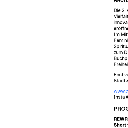
ARCHI
Die 2.
Vielfal
innova
eröffn
Im Mit
Femini
Spirit
zum Di
Buchpr
Freihei
Festiv
Stadtw
www.ci
Insta 
PRO
REWR
Short 