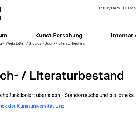
Mailsystem
UFGonl
ium
Kunst.Forschung
Internati
g
>
Werkstätten / Studios
>
Buch- / Literaturbestand
ch- / Literaturbestand
uche funktioniert über aleph - Standortsuche und bibliotheks
thek der Kunstuniversität Linz