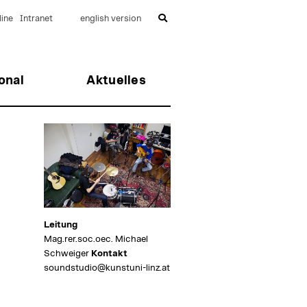
ine
Intranet
english version
onal
Aktuelles
Leitung
Mag.rer.soc.oec. Michael
Schweiger
Kontakt
soundstudio@kunstuni-linz.at