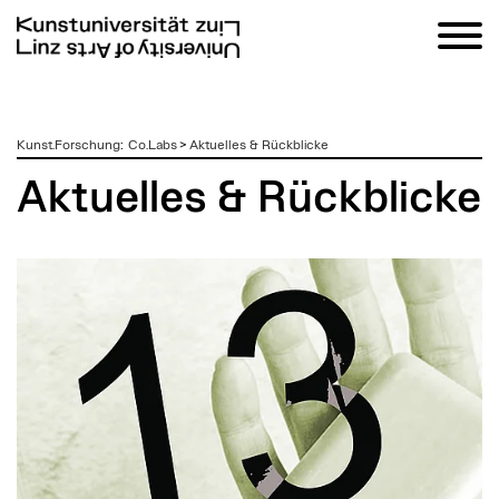
zum
Kunst.Forschung
:
Co.Labs
>
Aktuelles & Rückblicke
Inhalt
Aktuelles & Rückblicke