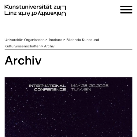
zum
Universität
:
Organisation
>
Institute
>
Bildende Kunst und
Inhalt
Kulturwissenschaften
>
Archiv
Archiv