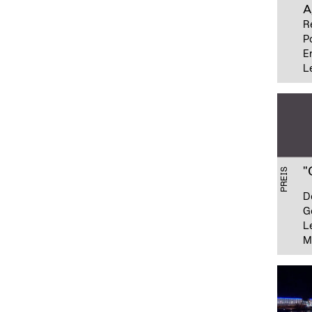
A
R
P
E
L
"
PREIS
D
G
L
M