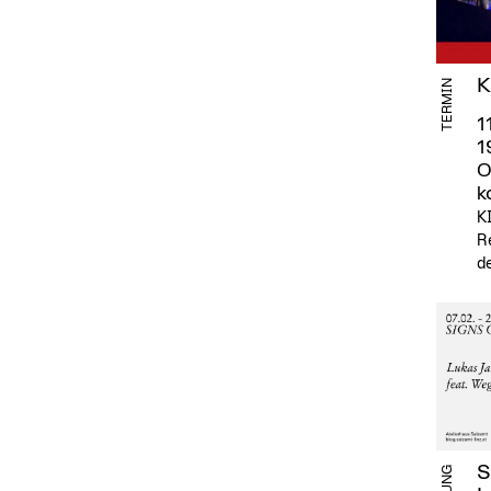
K
TERMIN
1
1
O
k
KI
R
de
S