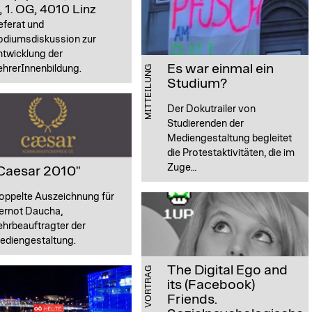
, 1. OG, 4010 Linz
eferat und
odiumsdiskussion zur
ntwicklung der
Es war einmal ein
ehrerInnenbildung.
MITTEILUNG
Studium?
Der Dokutrailer von
Studierenden der
Mediengestaltung begleitet
die Protestaktivitäten, die im
Zuge…
Caesar 2010"
oppelte Auszeichnung für
ernot Daucha,
ehrbeauftragter der
ediengestaltung.
The Digital Ego and
VORTRAG
its (Facebook)
Friends.