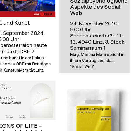
Sozialpsychologische
Aspekte des Social
Web
I und Kunst
24. November 2010,
9.00 Uhr
1. September 2024,
Sonnensteinstraße 11-
9.00 Uhr
13, 4040 Linz, 3. Stock,
berösterreich heute
Seminarraum 1
ompakt, ORF 2
Mag. Martina Mara spricht in
 und Kunst in der Fokus-
ihrem Vortrag über das
eihe des ORF mit Beiträgen
"Social Web".
r Kunstuniversität Linz.
IGNS OF LIFE –