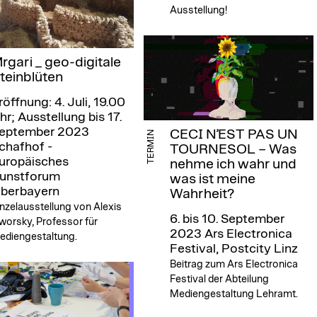
Ausstellung!
rgari _ geo-digitale
teinblüten
röffnung: 4. Juli, 19.00
hr; Ausstellung bis 17.
eptember 2023
CECI N’EST PAS UN
TERMIN
chafhof -
TOURNESOL – Was
uropäisches
nehme ich wahr und
unstforum
was ist meine
berbayern
Wahrheit?
nzelausstellung von Alexis
6. bis 10. September
worsky, Professor für
2023
Ars Electronica
ediengestaltung.
Festival, Postcity Linz
Beitrag zum Ars Electronica
Festival der Abteilung
Mediengestaltung Lehramt.