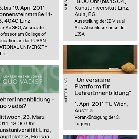
18.00 Uhr (bis 15.04.)
5. bis 19. April 2011
Kunstuniversität Linz,
onnensteinstraße 11-
Aula, EG
3, 4040 Linz
Ausstellung der IB Visual
ae-Ae SEO, Associate
Arts Abschlussklasse der
rofessor am College of
LISA
ducation an der PUSAN
ATIONAL UNIVERSITY
hrt…
"Universitäre
MITTEILUNG
Plattform für
LehrerInnenbildung"
ehrerInnenbildung -
1. April 2011
TU Wien,
uo vadis?
Austria
ittwoch, 23. März
Vorankündigung der 3.
011, 18.00 Uhr
Tagung.
unstuniversität Linz,
auptplatz 8, Hörsaal