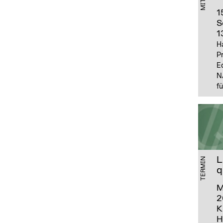
1
S
1
H
P
E
N
fü
L
TERMIN
q
M
2
K
H