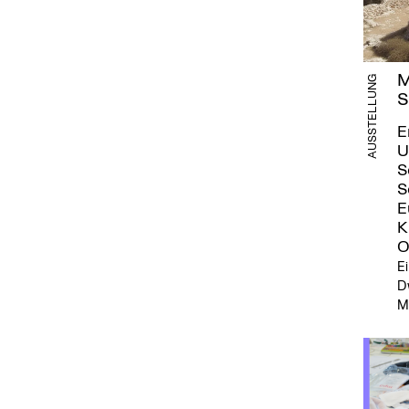
M
AUSSTELLUNG
S
E
U
S
S
E
K
O
Ei
D
M