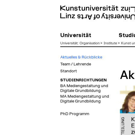
Universität
Stud
Universität
:
Organisation
>
Institute
>
Kunst u
zum
Aktuelles & Rückblicke
Inhalt
Team / Lehrende
Standort
Ak
STUDIENRICHTUNGEN
BA Mediengestaltung und
Digitale Grundbildung
MA Mediengestaltung und
Digitale Grundbildung
PhD Programm
K
MITTEILUNG
E
z