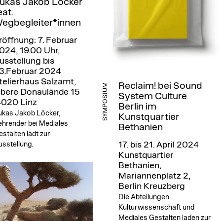
ukas Jakob Löcker
eat.
egbegleiter*innen
röffnung: 7. Februar
024, 19.00 Uhr,
usstellung bis
3.Februar 2024
telierhaus Salzamt,
Reclaim! bei Sound
SYMPOSIUM
bere Donaulände 15
System Culture
4020 Linz
Berlin im
ukas Jakob Löcker,
Kunstquartier
ehrender bei Mediales
Bethanien
stalten lädt zur
sstellung.
17. bis 21. April 2024
Kunstquartier
Bethanien,
Mariannenplatz 2,
Berlin Kreuzberg
Die Abteilungen
Kulturwissenschaft und
Mediales Gestalten laden zur