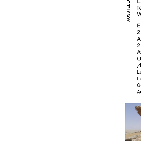
AUSSTELLUNG
L
f
W
E
2
A
2
A
O
,
L
L
Ge
Au