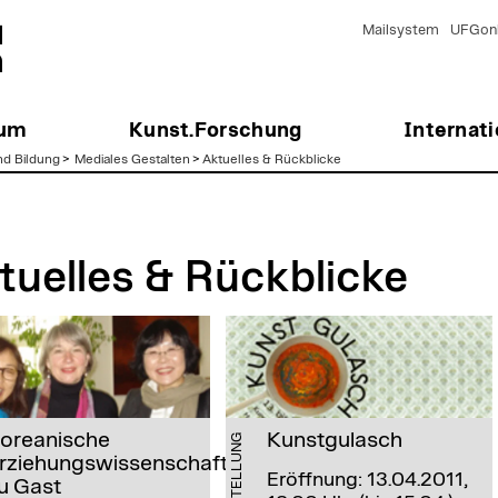
Mailsystem
UFGonl
ium
Kunst.Forschung
Internati
nd Bildung
>
Mediales Gestalten
>
Aktuelles & Rückblicke
tuelles & Rückblicke
oreanische
Kunstgulasch
AUSSTELLUNG
rziehungswissenschaftlerin
Eröffnung: 13.04.2011,
u Gast