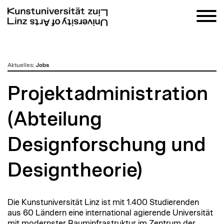
zum
Aktuelles
:
Jobs
Inhalt
Projektadministration
(Abteilung
Designforschung und
Designtheorie)
Die Kunstuniversität Linz ist mit 1.400 Studierenden
aus 60 Ländern eine international agierende Universität
mit modernster Rauminfrastruktur im Zentrum der