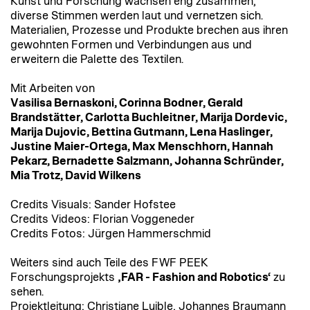
Kunst und Forschung wachsen eng zusammen,
diverse Stimmen werden laut und vernetzen sich.
Materialien, Prozesse und Produkte brechen aus ihren
gewohnten Formen und Verbindungen aus und
erweitern die Palette des Textilen.
Mit Arbeiten von
Vasilisa Bernaskoni, Corinna Bodner, Gerald
Brandstätter, Carlotta Buchleitner, Marija Dordevic,
Marija Dujovic, Bettina Gutmann, Lena Haslinger,
Justine Maier-Ortega, Max Menschhorn, Hannah
Pekarz, Bernadette Salzmann, Johanna Schründer,
Mia Trotz, David Wilkens
Credits Visuals: Sander Hofstee
Credits Videos: Florian Voggeneder
Credits Fotos: Jürgen Hammerschmid
Weiters sind auch Teile des FWF PEEK
Forschungsprojekts
‚FAR - Fashion and Robotics‘
zu
sehen.
Projektleitung: Christiane Luible, Johannes Braumann