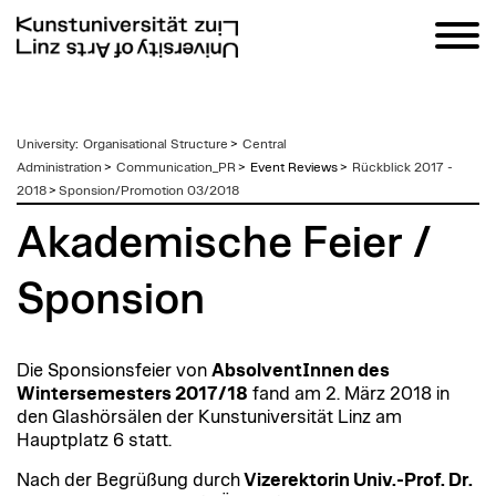
zum
University
:
Organisational Structure
>
Central
Inhalt
Administration
>
Communication_PR
>
Event Reviews >
Rückblick 2017 -
2018
>
Sponsion/Promotion 03/2018
Akademische Feier /
Sponsion
Die Sponsionsfeier von
AbsolventInnen des
Wintersemesters 2017/18
fand am 2. März 2018 in
den Glashörsälen der Kunstuniversität Linz am
Hauptplatz 6 statt.
Nach der Begrüßung durch
Vizerektorin Univ.-Prof. Dr.