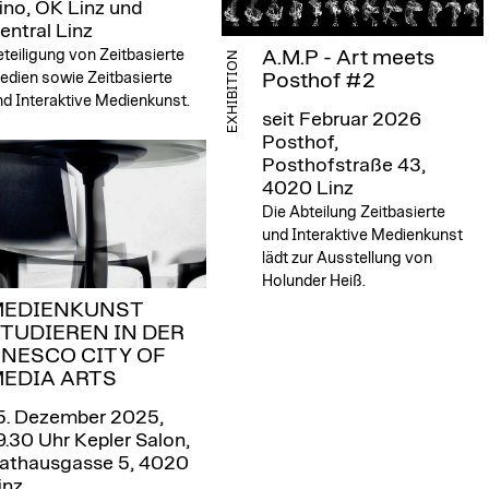
ino, OK Linz und
entral Linz
teiligung von Zeitbasierte
A.M.P - Art meets
EXHIBITION
edien sowie Zeitbasierte
Posthof #2
d Interaktive Medienkunst.
seit Februar 2026
Posthof,
Posthofstraße 43,
4020 Linz
Die Abteilung Zeitbasierte
und Interaktive Medienkunst
lädt zur Ausstellung von
Holunder Heiß.
EDIENKUNST
TUDIEREN IN DER
NESCO CITY OF
EDIA ARTS
5. Dezember 2025,
9.30 Uhr
Kepler Salon,
athausgasse 5, 4020
inz