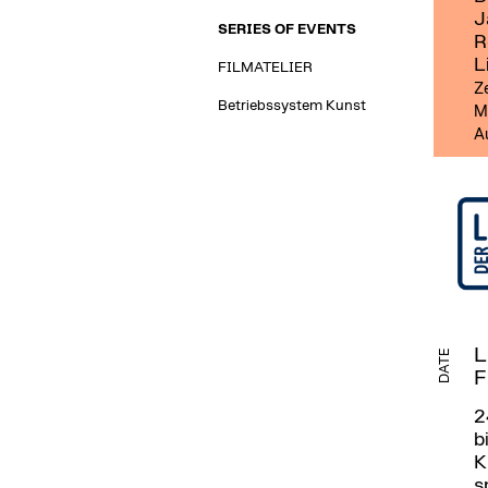
J
SERIES OF EVENTS
R
L
FILMATELIER
Ze
Betriebssystem Kunst
Me
Au
L
DATE
F
2
b
K
s