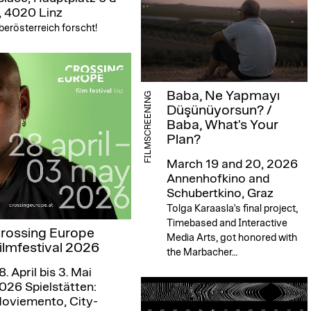
, 4020 Linz
erösterreich forscht!
Baba, Ne Yapmayı
FILMSCREENING
Düşünüyorsun? /
Baba, What's Your
Plan?
March 19 and 20, 2026
Annenhofkino and
Schubertkino, Graz
Tolga Karaasla's final project,
Timebased and Interactive
rossing Europe
Media Arts, got honored with
ilmfestival 2026
the Marbacher…
8. April bis 3. Mai
026
Spielstätten:
oviemento, City-