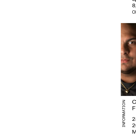
8
Ob
C
INFORMATION
F
2
2
M