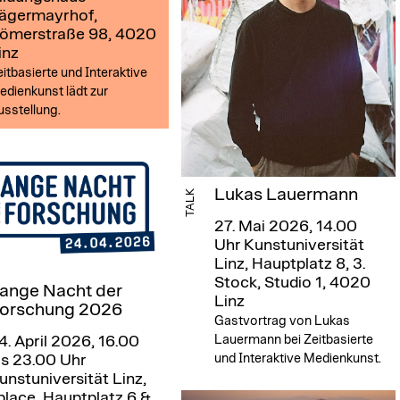
ägermayrhof,
ömerstraße 98, 4020
inz
itbasierte und Interaktive
dienkunst lädt zur
sstellung.
Lukas Lauermann
TALK
27. Mai 2026, 14.00
Uhr
Kunstuniversität
Linz, Hauptplatz 8, 3.
Stock, Studio 1, 4020
ange Nacht der
Linz
orschung 2026
Gastvortrag von Lukas
Lauermann bei Zeitbasierte
4. April 2026, 16.00
und Interaktive Medienkunst.
is 23.00 Uhr
unstuniversität Linz,
place, Hauptplatz 6 &