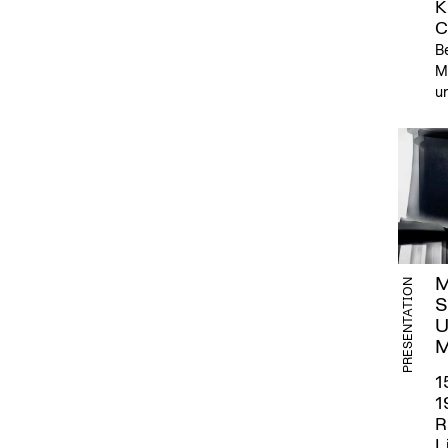
K
C
Be
M
un
M
PRESENTATION
S
U
M
1
1
R
L