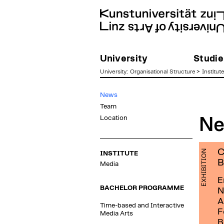
University
Studie
University
:
Organisational Structure
>
Institut
zum
News
Inhalt
Team
Location
Ne
C
EXHIBITION
INSTITUTE
B
Media
E
BACHELOR PROGRAMME
N
A
Time-based and Interactive
F
Media Arts
B