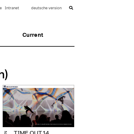
e
Intranet
deutsche version
Current
n)
TIME OUT.14