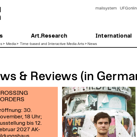
mailsystem
UFGonlin
s
Art.Research
International
es
>
Media
>
Time-based and Interactive Media Arts
>
News
ws & Reviews (in Germa
ROSSING
ORDERS
röffnung: 30.
ovember, 18 Uhr;
usstellung bis 12.
ebruar 2027
AK-
ildungshaus