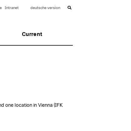
e
Intranet
deutsche version
Current
and one location in Vienna (IFK