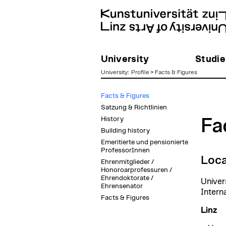
University
Studie
University
:
Profile
>
Facts & Figures
zum
Facts & Figures
Inhalt
Satzung & Richtlinien
History
Fa
Building history
Emeritierte und pensionierte
ProfessorInnen
Loca
Ehrenmitglieder /
Honoroarprofessuren /
Ehrendoktorate /
Univers
Ehrensenator
Intern
Facts & Figures
Linz