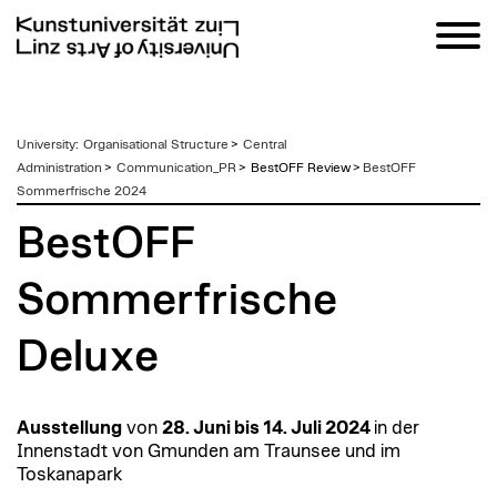
zum
University
:
Organisational Structure
>
Central
Inhalt
Administration
>
Communication_PR
>
BestOFF Review >
BestOFF
Sommerfrische 2024
BestOFF
Sommerfrische
Deluxe
Ausstellung
von
28. Juni bis 14. Juli 2024
in der
Innenstadt von Gmunden am Traunsee und im
Toskanapark