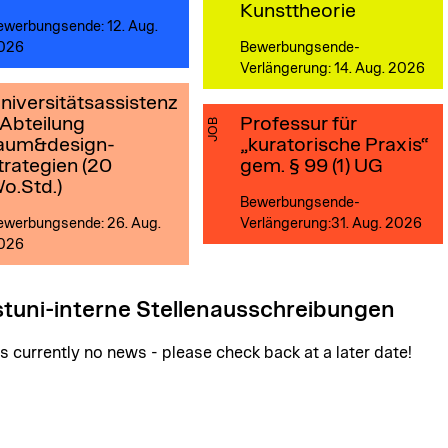
Kunsttheorie
ewerbungsende: 12. Aug.
026
Bewerbungsende-
Verlängerung: 14. Aug. 2026
niversitätsassistenz
 Abteilung
Professur für
JOB
aum&design­
„kuratorische Praxis“
trategien (20
gem. § 99 (1) UG
o.Std.)
Bewerbungsende-
ewerbungsende: 26. Aug.
Verlängerung:31. Aug. 2026
026
tuni-interne Stellenausschreibungen
is currently no news - please check back at a later date!