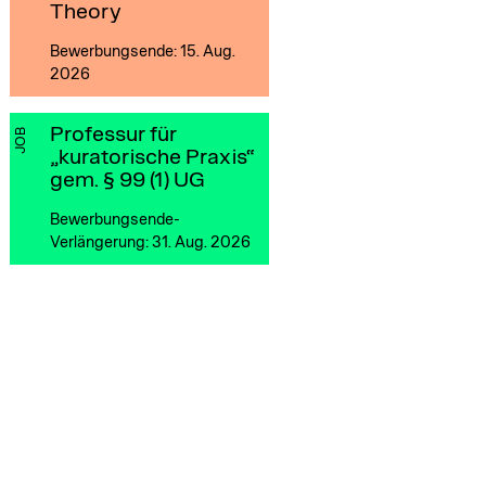
Theory
Bewerbungsende: 15. Aug.
2026
Professur für
JOB
„kuratorische Praxis“
gem. § 99 (1) UG
Bewerbungsende-
Verlängerung: 31. Aug. 2026