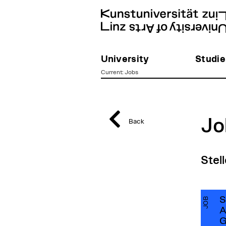
University
Studie
Current
:
Jobs
zum
Inhalt
Jo
Back
Stel
S
JOB
A
G