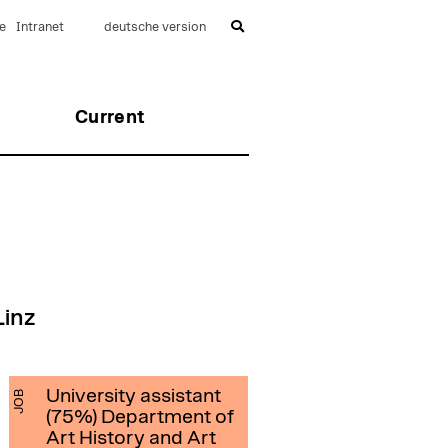
e
Intranet
deutsche version
Current
Linz
University assistant
JOB
(75%) Department of
Art History and Art