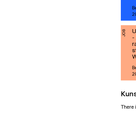
B
2
U
JOB
-
r
s
W
B
2
Kuns
There 