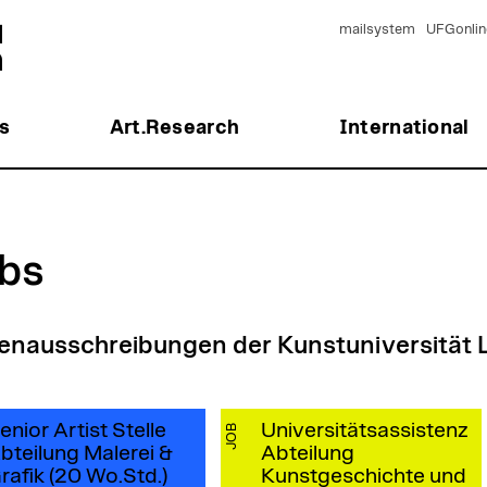
mailsystem
UFGonlin
s
Art.Research
International
bs
lenausschreibungen der Kunstuniversität 
enior Artist Stelle
Universitätsassistenz
JOB
bteilung Malerei &
Abteilung
rafik (20 Wo.Std.)
Kunstgeschichte und