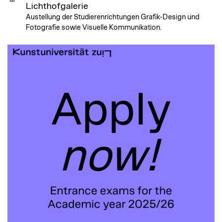
Lichthofgalerie
Austellung der Studierenrichtungen Grafik-Design und
Fotografie sowie Visuelle Kommunikation.