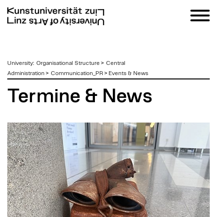
zum
University
:
Organisational Structure
>
Central
Inhalt
Administration
>
Communication_PR
>
Events & News
Termine & News