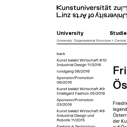
University
Studie
University
:
Organisational Structure
>
Central 
zum
back
Inhalt
Kunst belebt Wirtschaft #10
Industrial Design 11/2016
Fr
rundgang 06/2016
Sponsion/Promotion
Ös
06/2016
Kunst belebt Wirtschaft #9
Intelligent Fashion 05/2016
Sponsion/Promotion
Friedr
03/2016
legend
Kunst belebt Wirtschaft #8
Österr
Industrial Design und
Robotik 11/2015
der Ku
Fashion & Technology