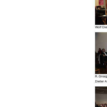
Wolf Die
R. Gnaig
Dieter A