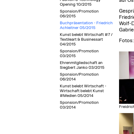
auf Ös
Opening 10/2015
Gesprä
Sponsion/Promotion
06/2015
Friedri
Buchpräsentation - Friedrich
Wolf-D
Achleitner 05/2015
Gabrie
Kunst belebt Wirtschaft #7 /
Textileart & Businessart
Fotos:
04/2015
Sponsion/Promotion
03/2015
Ehrenmitgliedschaft an
Siegbert Janko 03/2015
Sponsion/Promotion
06/2014
Kunst belebt Wirtschaft -
Wirtschaft belebt Kunst
#Medien 05/2014
Sponsion/Promotion
Freidric
03/2014