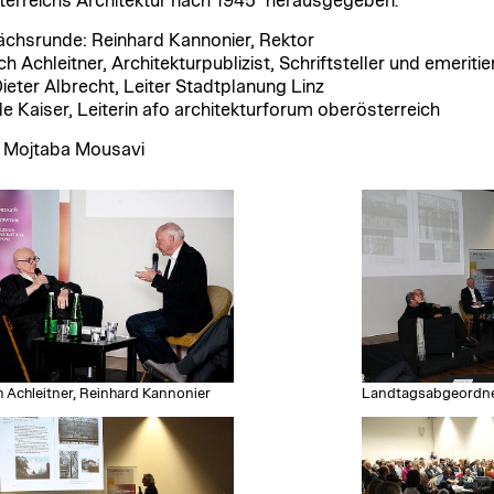
terreichs Architektur nach 1945" herausgegeben.
chsrunde: Reinhard Kannonier, Rektor
ch Achleitner, Architekturpublizist, Schriftsteller und emerit
ieter Albrecht, Leiter Stadtplanung Linz
le Kaiser, Leiterin afo architekturforum oberösterreich
 Mojtaba Mousavi
h Achleitner, Reinhard Kannonier
Landtagsabgeordnet