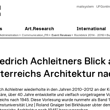
mailsystem
UFGonlin
s
Art.Research
International
Administration
>
Communication_PR
>
Event Reviews >
Rückblick 2014 - 2016
>
Bu
iedrich Achleitners Blick 
terreichs Architektur n
ich Achleitner wiederholte in den Jahren 2010–2012 an der Ku
äre, über 40 Jahre entwickelte und vielfach vorgetragene Vo
eichs nach 1945. Diese Vorlesung wurde nunmehr als Band 1
nstuniversität Linz | Roland Gnaiger bei Birkhäuser ubter dem 