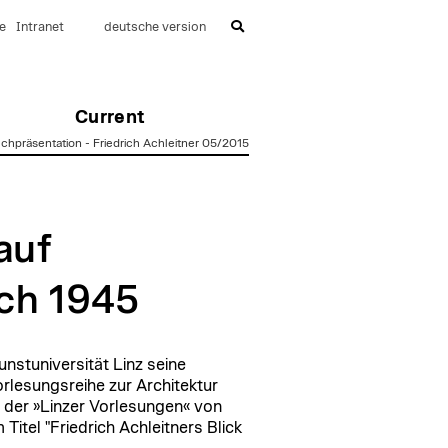
e
Intranet
deutsche version
Current
chpräsentation - Friedrich Achleitner 05/2015
auf
ach 1945
nstuniversität Linz seine
rlesungsreihe zur Architektur
 der »Linzer Vorlesungen« von
Titel "Friedrich Achleitners Blick