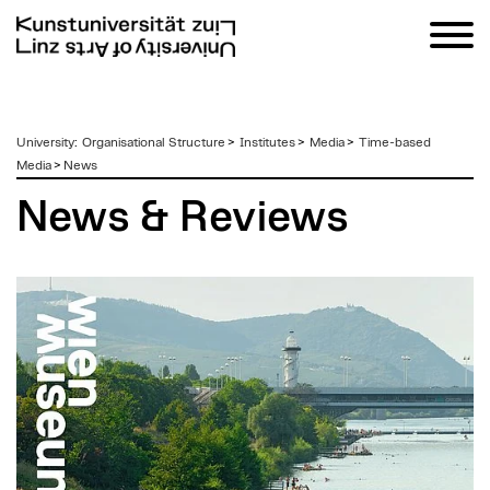
zum
University
:
Organisational Structure
>
Institutes
>
Media
>
Time-based
Inhalt
Media
>
News
News & Reviews