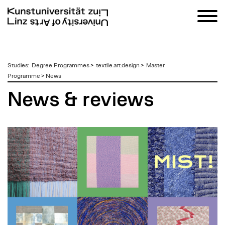
zum
Studies
:
Degree Programmes
>
textile.art.design
>
Master
Inhalt
Programme
>
News
News & reviews