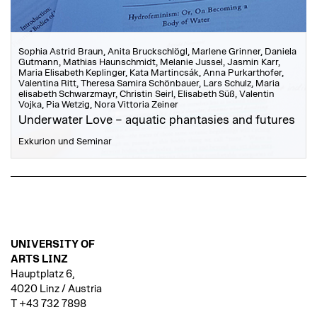
Sophia Astrid Braun, Anita Bruckschlögl, Marlene Grinner, Daniela
Gutmann, Mathias Haunschmidt, Melanie Jussel, Jasmin Karr,
Maria Elisabeth Keplinger, Kata Martincsák, Anna Purkarthofer,
Valentina Ritt, Theresa Samira Schönbauer, Lars Schulz, Maria
elisabeth Schwarzmayr, Christin Seirl, Elisabeth Süß, Valentin
Vojka, Pia Wetzig, Nora Vittoria Zeiner
Underwater Love – aquatic phantasies and futures
Exkurion und Seminar
UNIVERSITY OF
ARTS LINZ
Hauptplatz 6,
4020 Linz / Austria
T +43 732 7898