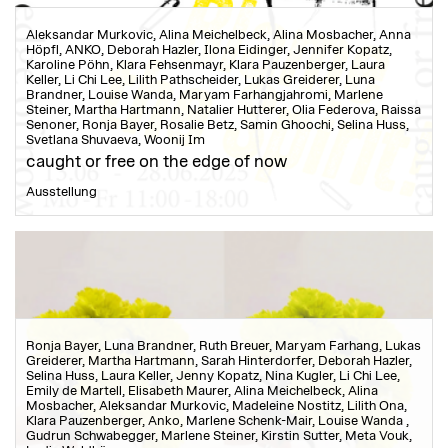
Aleksandar Murkovic, Alina Meichelbeck, Alina Mosbacher, Anna
Höpfl, ANKO, Deborah Hazler, Ilona Eidinger, Jennifer Kopatz,
Karoline Pöhn, Klara Fehsenmayr, Klara Pauzenberger, Laura
Keller, Li Chi Lee, Lilith Pathscheider, Lukas Greiderer, Luna
Brandner, Louise Wanda, Maryam Farhangjahromi, Marlene
Steiner, Martha Hartmann, Natalier Hutterer, Olia Federova, Raissa
Senoner, Ronja Bayer, Rosalie Betz, Samin Ghoochi, Selina Huss,
Svetlana Shuvaeva, Woonij Im
caught or free on the edge of now
Ausstellung
Ronja Bayer, Luna Brandner, Ruth Breuer, Maryam Farhang, Lukas
Greiderer, Martha Hartmann, Sarah Hinterdorfer, Deborah Hazler,
Selina Huss, Laura Keller, Jenny Kopatz, Nina Kugler, Li Chi Lee,
Emily de Martell, Elisabeth Maurer, Alina Meichelbeck, Alina
Mosbacher, Aleksandar Murkovic, Madeleine Nostitz, Lilith Ona,
Klara Pauzenberger, Anko, Marlene Schenk-Mair, Louise Wanda ,
Gudrun Schwabegger, Marlene Steiner, Kirstin Sutter, Meta Vouk,