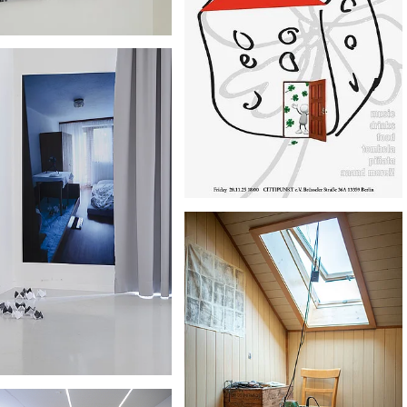
oph Bisenberger, Johanna
ig, Leon Cholmakow,
ina Eckschlager, Lilith Erian,
h Ghasemi, Wendelin Haas ,
ra Hrybniak, Yuxiao Jiang,
 Johannsen, Florentin Kurz,
Limmer, Nora Mühlögger,
Pitrasch, Marlene Schenk-
Leopold Stock, Lorenz Sutter,
 Szeberin, Valentina
rmair, Ali Yaghoubi
gang 2025
Johanna Bräunig, Christoph
Bisenberger, Adriana Buss, Leon
afie
Cholmakov, Luise Frauenschuh,
Fahimeh Ghasemi, Wendelin Haas,
Tim Xaver Herzog, Yuxiao Jiang,
Florentin Kurz, Enno Limmer, Nora
Mühlögger, Yva Rivelles, Fiona
Schwaiger, Viktor Szeberin, Mariia
Tsaritsyna, Angeline Verrier, Luka
Vidak, Laura Walter, Valentina
Weinbörmair
you one me two
 Erian, Eleonora Hrybniak,