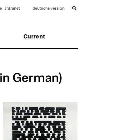
e
Intranet
deutsche version
Current
(in German)