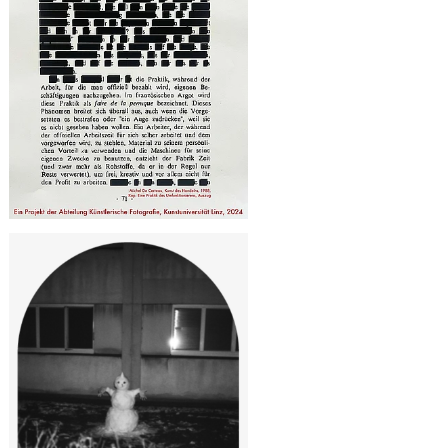
Christoph Bisenberger, Johanna
Bräunig, Leon Cholmakow,
Katharina Eckschlager, Jana Ehls,
Lilith Erian, Flavio Fanti, Jonas
Heigl, Eleonora Hrybniak, Morten
Johannsen, Florentin Kurz, Melanie
Moser, Nora Mühlögger, Mara
Printz, Fiona Schwaiger, Viktor
Szeberin, Luka Vidak, Valentina
Weinbörmair, Ali Yaghoubi
faire de la perruque
Postergestaltung