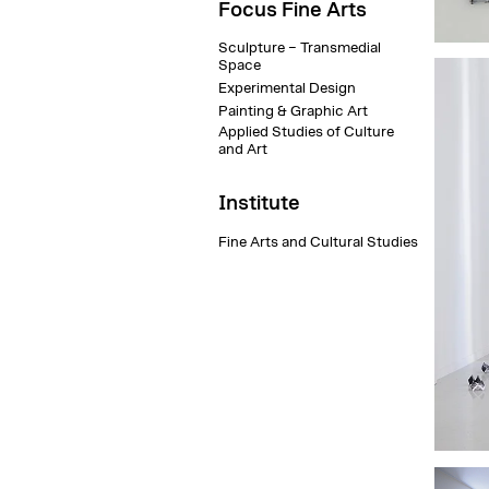
Focus Fine Arts
Sculpture – Transmedial
Space
Christ
Experimental Design
Bräun
Kathar
Painting & Graphic Art
Fahime
Applied Studies of Culture
Eleono
and Art
Morten
Enno 
Maris 
Institute
Mair, 
Viktor
Weinbö
Fine Arts and Cultural Studies
Rund
Fotogr
Lilith