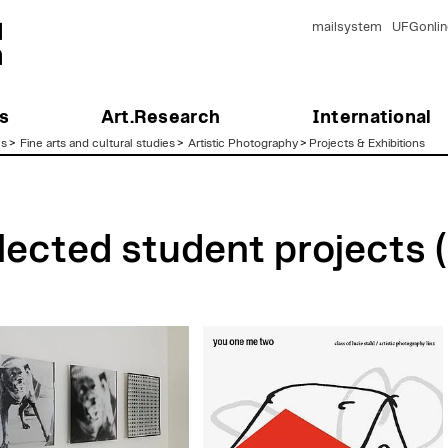
mailsystem
UFGonlin
s
Art.Research
International
es
>
Fine arts and cultural studies
>
Artistic Photography
>
Projects & Exhibitions
lected student projects 