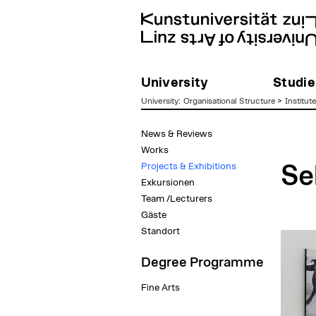
University
Studie
University
:
Organisational Structure
>
Institut
zum
News & Reviews
Inhalt
Works
Projects & Exhibitions
Se
Exkursionen
Team /Lecturers
Gäste
Standort
Degree Programme
Fine Arts