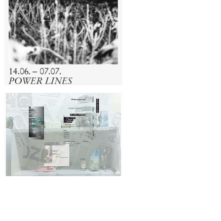
Ania Böhaker, Katharina
Eckschlager, Lilith Erian, Flavio
Fanti, Anna Geiger, Wendelin Haas,
Julia Höglinger, Eleonora Hrybniak,
Florentin Kurz, Lei Xi und Marcel
Zaes, Verena Mittermayr, Mara
Printz, Lars Schulz, Fiona Schwaiger,
Hasan Ulukisa, Luka Vidak, Laura
Walter, Valentina Weinbörmair
POWER LINES
Fotografie, Objekte, Installationen
Katharina Eckschlager, Daria
Marshenko, Fiona Schwaiger, Luka
Vidak, Laura Walter
Leben, Kleben, Drucken