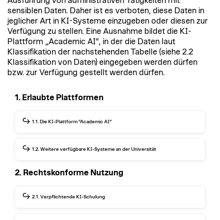
Ausführung von administrativen Tätigkeiten mit
sensiblen Daten. Daher ist es verboten, diese Daten in
jeglicher Art in KI-Systeme einzugeben oder diesen zur
Verfügung zu stellen. Eine Ausnahme bildet die KI-
Plattform „Academic AI“, in der die Daten laut
Klassifikation der nachstehenden Tabelle (siehe 2.2
Klassifikation von Daten) eingegeben werden dürfen
bzw. zur Verfügung gestellt werden dürfen.
1. Erlaubte Plattformen
1.1. Die KI-Plattform “Academic AI”
Die Kunstuniversität Linz stellt ihren
Mitarbeiter*innen eine KI-Plattform zur Verfügung,
1.2. Weitere verfügbare KI-Systeme an der Universität
die sukzessive weiterentwickelt wird. Die KI-
In einigen Systemen und Programmen sind
Plattform, auch Academic AI genannt, stellt
2. Rechtskonforme Nutzung
mittlerweile KI-Funktionen integriert. Diese lassen
aufgrund ihrer Architektur sicher, dass die
sich nicht vollständig aus den Programmen bzw.
eingegebenen Daten und hochgeladenen
Systemen entfernen oder deaktivieren. Bei der
2.1. Verpflichtende KI-Schulung
Dokumente von Mitarbeiter*innen nicht für
Nutzung dieser KI-Funktionen muss daher darauf
Trainingszwecke kommerzieller KIAnwendungen
Der AI-Act der EU verpflichtet unter anderem auch
geachtet werden, welche Daten eingegeben werden