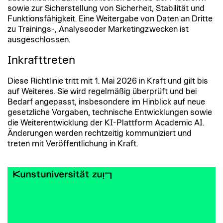
strikt einhalten.
sowie zur Sicherstellung von Sicherheit, Stabilität und
Studierendenverwaltung und Bewerbungsdaten
Funktionsfähigkeit. Eine Weitergabe von Daten an Dritte
Zulassung, Immatrikulation, Prüfungsanmeldung,
zu Trainings-, Analyseoder Marketingzwecken ist
internationale Bewerbungen. Personenbezogen
ausgeschlossen.
und vertraulich; Schutz durch Rollenrechte,
Verschlüsselung und begrenzte
Inkrafttreten
Aufbewahrungsdauer.
IT-Sicherheitsrelevante Informationen
Diese Richtlinie tritt mit 1. Mai 2026 in Kraft und gilt bis
Systemarchitekturen, Sicherheitskonfigurationen,
auf Weiteres. Sie wird regelmäßig überprüft und bei
Schwachstellenberichte, Zugangsdaten. Streng
Bedarf angepasst, insbesondere im Hinblick auf neue
vertraulich; nur für Administrator*innen, mit
gesetzliche Vorgaben, technische Entwicklungen sowie
Mehrfaktorauthentifizierung und Protokollierung.
die Weiterentwicklung der KI-Plattform Academic AI.
Verwaltungsdaten Daten, die an der Universität
Änderungen werden rechtzeitig kommuniziert und
im Rahmen administrativer Tätigkeiten erzeugt
treten mit Veröffentlichung in Kraft.
werden (z.B. Auswertungen, Protokolle,
Präsentationen, Textteile usw.), dürfen nur in
Academic AI eingegeben werden, um sie in einem
KI-System weiterzuverarbeiten. Die Eingabe
jeglicher Art ist ansonsten unzulässig.
Klassifikationstabelle Die Tabelle hilft dabei,
einzustufen, welche Daten in welchen KI-
Systemen erlaubt sind. Die erste Spalte bezieht