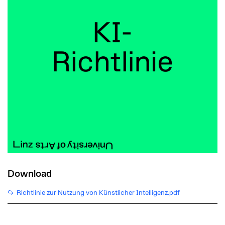
sich auf die Nutzung des universitätsinternen KI-
Systems „Academic AI“., die zweite Spalte auf die
Verwendung von „Academic AI mit der
erweiterten Funktion Internet Suche“. Bei der
„Verwendung von KI-Funktionen in Programmen”
ist die Verarbeitung mittels KI-Funktionalität in
bereits auf ihrem Arbeitsplatz installierten
Programmen gemeint. Unter „Verwendung in
kommerziellen KI-Systemen“ sind alle KISysteme
zu verstehen, die es auf dem Markt in Form von
Gratisversionen oder gekauften Versionen gibt.
Download
Richtlinie zur Nutzung von Künstlicher Intelligenz.pdf