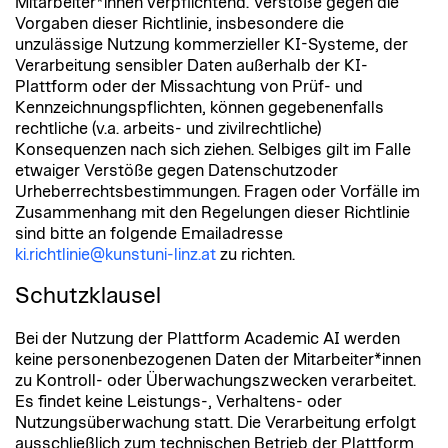
Mitarbeiter*innen verpflichtend. Verstöße gegen die
mithilfe künstlicher Intelligenz (KI) erstellt. Trotz
verarbeiten; strenge Zugriffskontrollen und
Kunstuniversität Linz. Die Ergebnisse der KI-
Software-Homepage)
Vorgaben dieser Richtlinie, insbesondere die
sorgfältiger Prüfung können Fehler oder
technische Schutzmaßnahmen erforderlich.
Anwendungen dürfen nicht unreflektiert
Für welche Tätigkeiten wird die KI-Anwendung
unzulässige Nutzung kommerzieller KI-Systeme, der
Ungenauigkeiten nicht ausgeschlossen werden.“
Prüfungs- und Leistungsdaten Bewertungen,
übernommen werden. Insbesondere darf es zu
benötigt?
Verarbeitung sensibler Daten außerhalb der KI-
Notenlisten, Prüfungsprotokolle, Täuschungsfälle.
keiner vollautomatisierten Leistungsbeurteilung
Warum kann kein bereits „
verfügbares KI-System
Plattform oder der Missachtung von Prüf- und
Mindestens vertraulich, oft streng vertraulich;
oder zur automatisierten Ausfertigung von
an der Universität
“ verwendet werden?
Kennzeichnungspflichten, können gegebenenfalls
Zugriff nur für Prüfungs-verantwortliche,
Urkunden kommen. Keinesfalls darf eine
Welche Daten (laut Daten-Klassifizierung) sollen in
rechtliche (v.a. arbeits- und zivilrechtliche)
geschützte Speicherung.
Entscheidung ausschließlich auf einem Ergebnis
dieser KI-Anwendung verarbeitet
Konsequenzen nach sich ziehen. Selbiges gilt im Falle
Forschungsdaten Offen: zur Veröffentlichung
beruhen, das aus einer KI-Anwendung hervorgeht.
werden?
etwaiger Verstöße gegen Datenschutzoder
bestimmt, ohne rechtliche oder ethische
Entstehen Kosten einmalig oder laufend? Wenn ja,
Urheberrechtsbestimmungen. Fragen oder Vorfälle im
Einschränkungen. Eingeschränkt: die Nutzung ist
wie hoch sind diese Kosten?
Zusammenhang mit den Regelungen dieser Richtlinie
vertraglich eingeschränkt, Urheber- oder
sind bitte an folgende Emailadresse
Nach eingehender Prüfung und schriftlicher
Leistungsschutzrechte, Verträge mit
ki.richtlinie@kunstuni-linz.at
zu richten.
Empfehlung durch den Zentralen Informatikdienst,
Projektpartner*innen, Drittmittel- oder
wird der Antrag an das Rektorat weitergeleitet. Nur
Verlagsauflagen. Vertraulich / Geheim: DSGVO-
Schutzklausel
nach positiver Entscheidung des Rektorates darf
relevante Daten, Ethikauflagen, unveröffentlichte
die KI-Anwendung durch den Zentralen
Ergebnisse oder sicherheitsrelevante Inhalte.
Bei der Nutzung der Plattform Academic AI werden
Informatikdienst für den gewünschten Zweck
Drittmittel- und Vertragsdaten Förderverträge,
keine personenbezogenen Daten der Mitarbeiter*innen
angekauft und/oder zur Verfügung gestellt werden.
Konsortialabkommen, NDAs,
zu Kontroll- oder Überwachungszwecken verarbeitet.
Kooperationsvereinbarungen. Regelmäßig
Es findet keine Leistungs-, Verhaltens- oder
vertraulich bis streng vertraulich; vertragliche
Nutzungsüberwachung statt. Die Verarbeitung erfolgt
Anforderungen (z. B. Zugriff, Aufbewahrung, Audit)
ausschließlich zum technischen Betrieb der Plattform