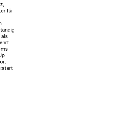
z,
er für
n
ständig
 als
ehrt
rems
-Up
or,
start