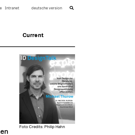
e
Intranet
deutsche version
Current
Foto Credits: Philip Hahn
ten