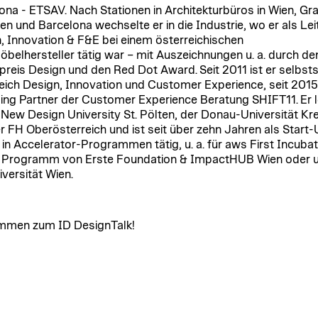
ona - ETSAV. Nach Stationen in Architekturbüros in Wien, Gra
n und Barcelona wechselte er in die Industrie, wo er als Leit
, Innovation & F&E bei einem österreichischen
belhersteller tätig war – mit Auszeichnungen u. a. durch de
preis Design und den Red Dot Award.
Seit 2011 ist er selbst
eich Design, Innovation und Customer Experience, seit 2015
ng Partner der Customer Experience Beratung SHIFT11. Er l
 New Design University St. Pölten, der Donau-Universität K
r FH Oberösterreich und ist seit über zehn Jahren als Start
in Accelerator-Programmen tätig, u. a. für aws First Incubat
Programm von Erste Foundation & ImpactHUB Wien oder u:
iversität Wien.
mmen zum ID DesignTalk!