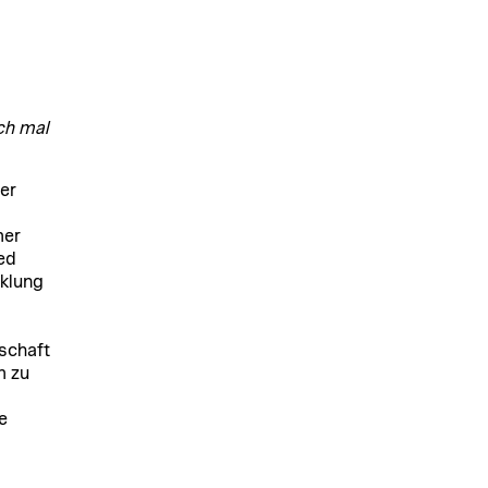
ich mal
er
mer
ed
cklung
schaft
m zu
e
C