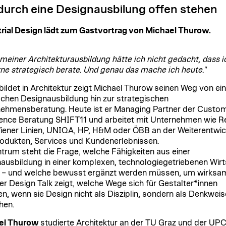
durch eine Designausbilung offen stehen
rial Design lädt zum Gastvortrag von Michael Thurow.
meiner Architekturausbildung hätte ich nicht gedacht, dass 
ne strategisch berate. Und genau das mache ich heute."
ildet in Architektur zeigt Michael
Thurow
seinen Weg von ein
schen Designausbildung hin zur strategischen
ehmensberatung. Heute ist er Managing Partner der Custo
ence Beratung SHIFT11 und arbeitet mit Unternehmen wie R
Wiener Linien, UNIQA, HP, H&M oder ÖBB an der Weiterentwi
odukten, Services und Kundenerlebnissen.
trum steht die Frage, welche Fähigkeiten aus einer
ausbildung in einer komplexen, technologiegetriebenen Wirt
 – und welche bewusst ergänzt werden müssen, um wirksa
Der Design Talk zeigt, welche Wege sich für Gestalter*innen
en, wenn sie Design nicht als Disziplin, sondern als Denkweis
hen.
el
Thurow
studierte Architektur an der TU Graz und der UP