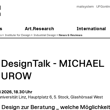
mailsystem
UFGonlin
s
Art.Research
International
es
>
Institute for Design
>
Industrial Design
>
News & Reviews
 DesignTalk - MICHAEL
HUROW
i 2026, 18.30 Uhr
niversität Linz, Hauptplatz 6, 5. Stock, Glashörsaal West
Design zur Beratung _ welche Möglichkei