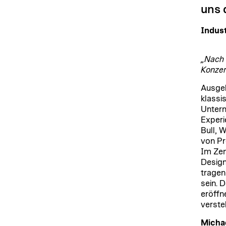
uns 
Indust
„Nach 
Konzer
Ausgeb
klassi
Untern
Experi
Bull, 
von Pr
Im Zen
Design
tragen
sein. 
eröffn
verste
Micha