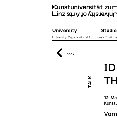
University
Studie
University
:
Organisational Structure
>
Institut
zum
Inhalt
back
ID
TALK
T
12. Ma
Kunstu
Vom 