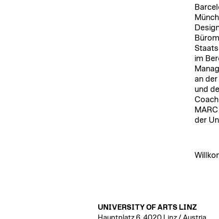
Barcel
Münche
Design
Büromö
Staats
im Ber
Managi
an der
und de
Coach 
MARC 
der Un
Willko
UNIVERSITY OF ARTS LINZ
Hauptplatz 6, 4020 Linz / Austria