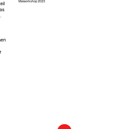
Maiworkshop 2023
eil
was
.
nen
r