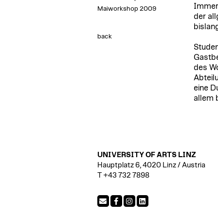
Immerh
Maiworkshop 2009
der al
bislan
back
Studen
Gastbe
des Wo
Abteil
eine D
allem 
UNIVERSITY OF ARTS LINZ
Hauptplatz 6, 4020 Linz / Austria
T +43 732 7898