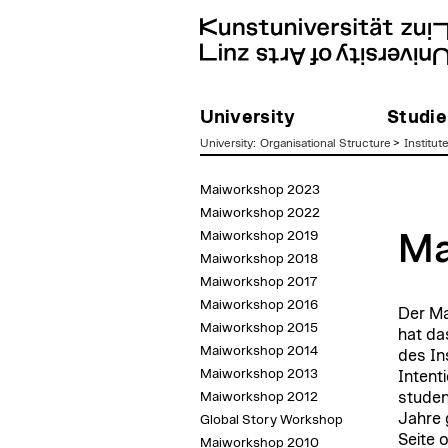
University
Studie
University
:
Organisational Structure
>
Institut
zum
Maiworkshop 2023
Inhalt
Maiworkshop 2022
Maiworkshop 2019
Ma
Maiworkshop 2018
Maiworkshop 2017
Maiworkshop 2016
Der Ma
Maiworkshop 2015
hat da
Maiworkshop 2014
des In
Maiworkshop 2013
Intenti
Maiworkshop 2012
studen
Jahre 
Global Story Workshop
Seite o
Maiworkshop 2010