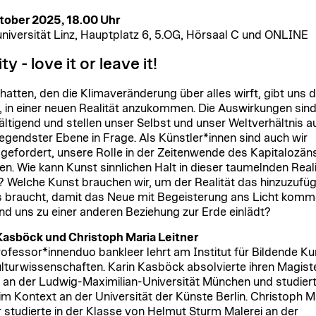
tober 2025, 18.00 Uhr
niversität Linz, Hauptplatz 6, 5.OG, Hörsaal C und ONLINE
ty - love it or leave it!
hatten, den die Klimaveränderung über alles wirft, gibt uns 
l, in einer neuen Realität anzukommen. Die Auswirkungen sin
ältigend und stellen unser Selbst und unser Weltverhältnis a
egendster Ebene in Frage. Als Künstler*innen sind auch wir
gefordert, unsere Rolle in der Zeitenwende des Kapitalozän
den. Wie kann Kunst sinnlichen Halt in dieser taumelnden Reali
 Welche Kunst brauchen wir, um der Realität das hinzuzufüg
 braucht, damit das Neue mit Begeisterung ans Licht kom
nd uns zu einer anderen Beziehung zur Erde einlädt?
Kasböck und Christoph Maria Leitner
ofessor*innenduo bankleer lehrt am Institut für Bildende Ku
lturwissenschaften. Karin Kasböck absolvierte ihren Magist
 an der Ludwig-Maximilian-Universität München und studier
im Kontext an der Universität der Künste Berlin. Christoph M
r studierte in der Klasse von Helmut Sturm Malerei an der