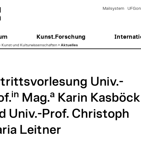
Mailsystem
UFGonl
ium
Kunst.Forschung
Internati
e Kunst und Kulturwissenschaften
>
Aktuelles
trittsvorlesung Univ.-
in
a
of.
Mag.
Karin Kasböck
d Univ.-Prof. Christoph
ria Leitner