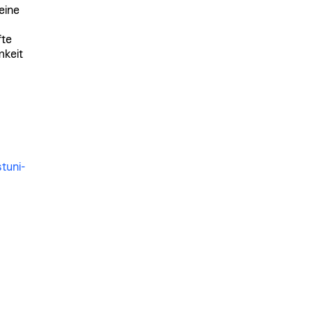
eine
fte
mkeit
tuni-