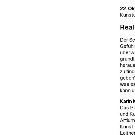
22. Ok
Kunstu
Reali
Der Sc
Gefüh
überw
grundl
heraus
zu fin
geben?
was es
kann u
Karin 
Das Pr
und Ku
Artium
Kunst 
Leitne