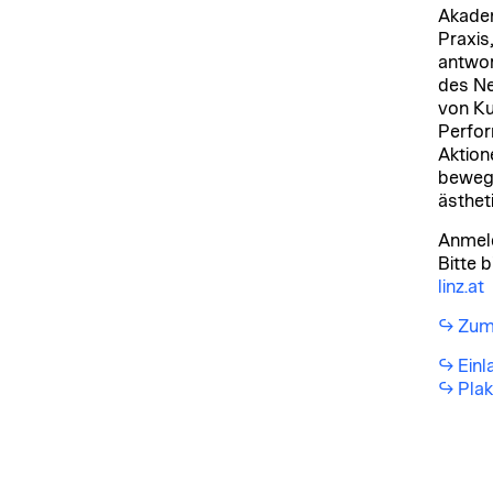
Akadem
Praxis
antwor
des Ne
von Ku
Perfor
Aktion
bewege
ästhet
Anmeld
Bitte 
linz.at
Zum
Einl
Plak