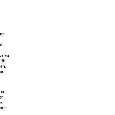
das
d
uf
s neu
tät
en,
men
nst
er
te
aria