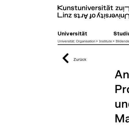
Universität
Stud
Universität
:
Organisation
>
Institute
>
Bildend
zum
Inhalt
Zurück
An
Pr
un
Ma