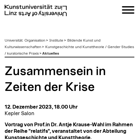
zum
Universität
:
Organisation
>
Institute
>
Bildende Kunst und
Inhalt
Kulturwissenschaften
>
Kunstgeschichte und Kunsttheorie / Gender Studies
/ kuratorische Praxis
>
Aktuelles
Zusammensein in
Zeiten der Krise
12. Dezember 2023, 18.00 Uhr
Kepler Salon
Vortrag von Prof.in Dr. Antje Krause-Wahl im Rahmen
der Reihe "relatifs", veranstaltet von der Abteilung
Kunstgeschichte und Kunsttheorie.