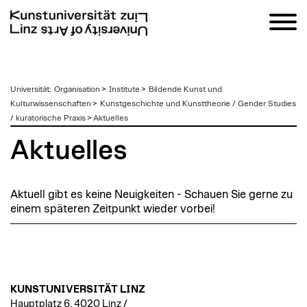
zum
Universität
:
Organisation
>
Institute
>
Bildende Kunst und
Inhalt
Kulturwissenschaften
>
Kunstgeschichte und Kunsttheorie / Gender Studies
/ kuratorische Praxis
>
Aktuelles
Aktuelles
Aktuell gibt es keine Neuigkeiten - Schauen Sie gerne zu
einem späteren Zeitpunkt wieder vorbei!
KUNSTUNIVERSITÄT LINZ
Hauptplatz 6, 4020 Linz /