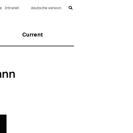
e
Intranet
deutsche version
Current
ann