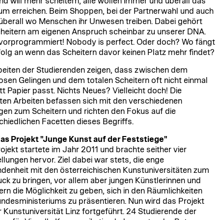
d will mehr scheitern, alle wollen immer und überall das
m erreichen. Beim Shoppen, bei der Partnerwahl und auch
überall wo Menschen ihr Unwesen treiben. Dabei gehört
heitern am eigenen Anspruch scheinbar zu unserer DNA.
vorprogrammiert! Nobody is perfect. Oder doch? Wo fängt
folg an wenn das Scheitern davor keinen Platz mehr findet?
beiten der Studierenden zeigen, dass zwischen dem
osen Gelingen und dem totalen Scheitern oft nicht einmal
att Papier passt. Nichts Neues? Vielleicht doch! Die
ten Arbeiten befassen sich mit den verschiedenen
en zum Scheitern und richten den Fokus auf die
chiedlichen Facetten dieses Begriffs.
as Projekt "Junge Kunst auf der Feststiege"
ojekt startete im Jahr 2011 und brachte seither vier
llungen hervor. Ziel dabei war stets, die enge
denheit mit den österreichischen Kunstuniversitäten zum
ck zu bringen, vor allem aber jungen Künstlerinnen und
ern die Möglichkeit zu geben, sich in den Räumlichkeiten
ndesministeriums zu präsentieren. Nun wird das Projekt
r Kunstuniversität Linz fortgeführt. 24 Studierende der