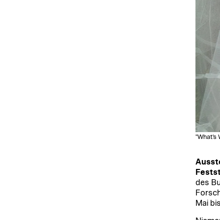
"What's
Ausste
Fests
des Bu
Forsc
Mai bi