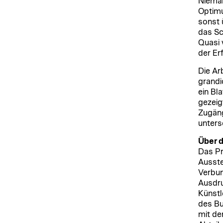
Nieman
Optimu
sonst 
das Sc
Quasi 
der Er
Die Ar
grandi
ein Bl
gezeig
Zugäng
unters
Über d
Das Pr
Ausste
Verbun
Ausdru
Künstl
des Bu
mit de