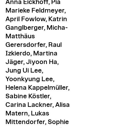
Anna Eickhoff, Pia
Marieke Feldmeyer,
April Fowlow, Katrin
Ganglberger, Micha-
Matthäus
Gerersdorfer, Raul
Izkierdo, Martina
Jäger, Jiyoon Ha,
Jung Ui Lee,
Yoonkyung Lee,
Helena Kappelmüller,
Sabine Köstler,
Carina Lackner, Alisa
Matern, Lukas
Mittendorfer, Sophie