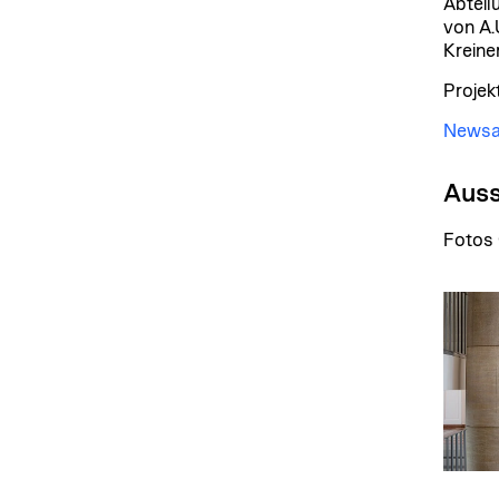
Abteil
von A.
Kreine
Projek
Newsar
Auss
Fotos 