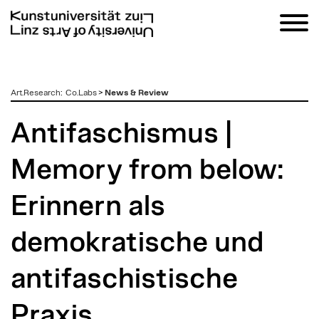
zum
Art.Research
:
Co.Labs
>
News & Review
Inhalt
Antifaschismus |
Memory from below:
Erinnern als
demokratische und
antifaschistische
Praxis