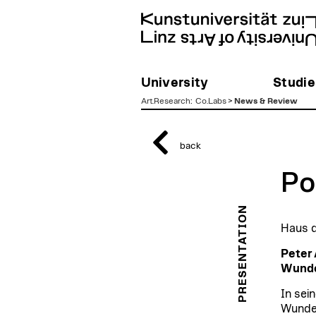
University
Studie
Art.Research
:
Co.Labs
>
News & Review
zum
Inhalt
back
Po
PRESENTATION
Haus d
Peter 
Wunde
In sei
Wunder