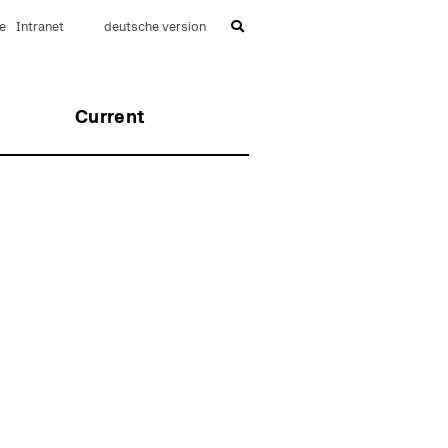
e
Intranet
deutsche version
Current