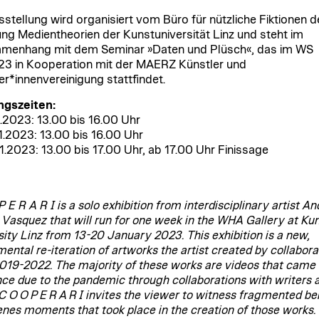
sstellung wird organisiert vom Büro für nützliche Fiktionen d
ung Medientheorien der Kunstuniversität Linz und steht im
menhang mit dem Seminar »Daten und Plüsch«, das im WS
3 in Kooperation mit der MAERZ Künstler und
er*innenvereinigung stattfindet.
ngszeiten:
.1.2023: 13.00 bis 16.00 Uhr
.1.2023: 13.00 bis 16.00 Uhr
0.1.2023: 13.00 bis 17.00 Uhr, ab 17.00 Uhr Finissage
 E R A R I is a solo exhibition from interdisciplinary artist A
 Vasquez that will run for one week in the WHA Gallery at Ku
sity Linz from 13-20 January 2023. This exhibition is a new,
mental re-iteration of artworks the artist created by collabora
019-2022. The majority of these works are videos that came 
nce due to the pandemic through collaborations with writers 
 C O O P E R A R I invites the viewer to witness fragmented be
enes moments that took place in the creation of those works.