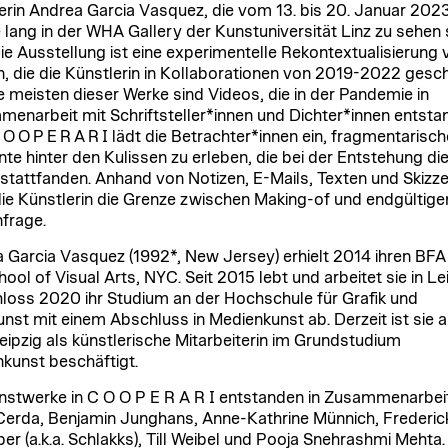
erin Andrea Garcia Vasquez, die vom 13. bis 20. Januar 2023
lang in der WHA Gallery der Kunstuniversität Linz zu sehen 
Die Ausstellung ist eine experimentelle Rekontextualisierung 
, die die Künstlerin in Kollaborationen von 2019-2022 gesc
ie meisten dieser Werke sind Videos, die in der Pandemie in
enarbeit mit Schriftsteller*innen und Dichter*innen entsta
 O O P E R A R I lädt die Betrachter*innen ein, fragmentarisch
e hinter den Kulissen zu erleben, die bei der Entstehung di
stattfanden. Anhand von Notizen, E-Mails, Texten und Skizz
 die Künstlerin die Grenze zwischen Making-of und endgültig
nfrage.
 Garcia Vasquez (1992*, New Jersey) erhielt 2014 ihren BFA
ool of Visual Arts, NYC. Seit 2015 lebt und arbeitet sie in Lei
hloss 2020 ihr Studium an der Hochschule für Grafik und
nst mit einem Abschluss in Medienkunst ab. Derzeit ist sie a
ipzig als künstlerische Mitarbeiterin im Grundstudium
kunst beschäftigt.
nstwerke in C O O P E R A R I entstanden in Zusammenarbeit
Cerda, Benjamin Junghans, Anne-Kathrine Münnich, Frederic
ber (a.k.a. Schlakks), Till Weibel und Pooja Snehrashmi Mehta.