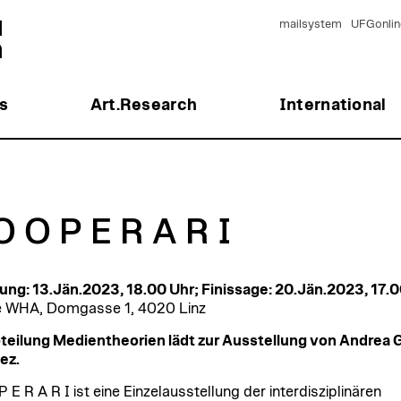
mailsystem
UFGonlin
s
Art.Research
International
O O P E R A R I
ung: 13.Jän.2023, 18.00 Uhr; Finissage: 20.Jän.2023, 17.0
e WHA, Domgasse 1, 4020 Linz
teilung Medientheorien lädt zur Ausstellung von Andrea 
ez.
 E R A R I ist eine Einzelausstellung der interdisziplinären