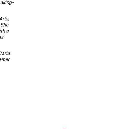
making-
Arts,
 She
th a
as
Carla
eiber