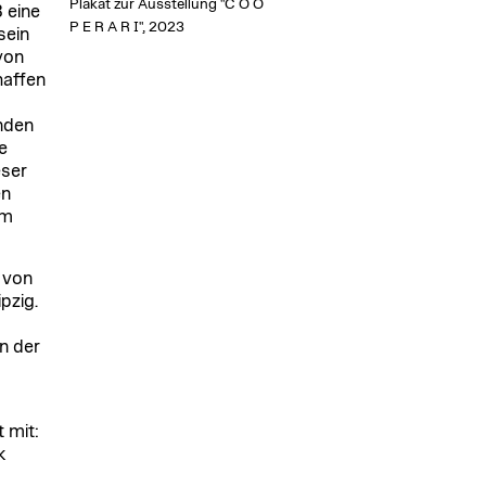
Plakat zur Ausstellung "C O O
 eine
P E R A R I", 2023
sein
von
haffen
nden
e
eser
en
em
 von
pzig.
n der
 mit:
k