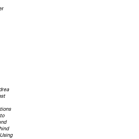
er
ndrea
nst
tions
to
and
hind
 Using