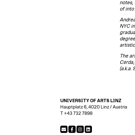
notes,
of into
Andrea
NYC in
gradua
degree
artist
The ar
Cerda,
(a.k.a.
UNIVERSITY OF ARTS LINZ
Hauptplatz 6, 4020 Linz / Austria
T +43 732 7898