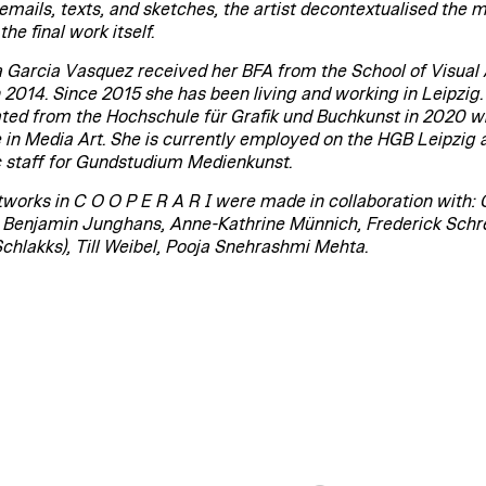
 emails, texts, and sketches, the artist decontextualised the 
 the final work itself.
 Garcia Vasquez received her BFA from the School of Visual 
 2014. Since 2015 she has been living and working in Leipzig.
ted from the Hochschule für Grafik und Buchkunst in 2020 wi
 in Media Art. She is currently employed on the HGB Leipzig 
ic staff for Gundstudium Medienkunst.
tworks in C O O P E R A R I were made in collaboration with: 
 Benjamin Junghans, Anne-Kathrine Münnich, Frederick Schr
 Schlakks), Till Weibel, Pooja Snehrashmi Mehta.