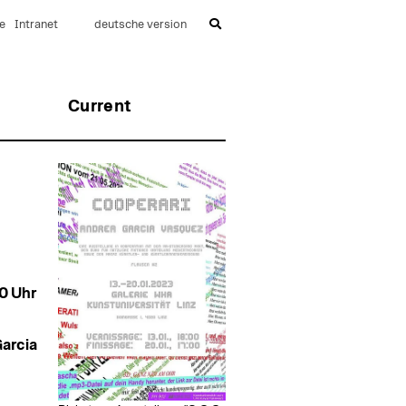
e
Intranet
deutsche version
Current
0 Uhr
Garcia