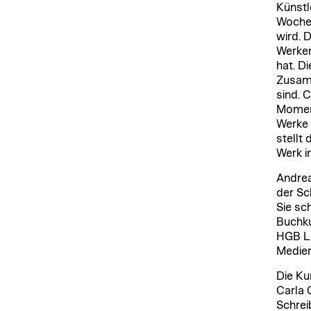
Künstl
Woche 
wird. 
Werken
hat. D
Zusamm
sind. C
Moment
Werke 
stellt
Werk i
Andrea
der Sch
Sie sc
Buchku
HGB Le
Medien
Die Ku
Carla 
Schrei