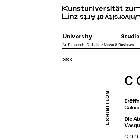
University
Studie
Art.Research
:
Co.Labs
>
News & Reviews
zum
back
Inhalt
C 
EXHIBITION
Eröffn
Galeri
Die Ab
Vasqu
C O O P