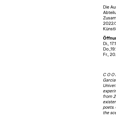
Die Au
Abteil
Zusam
2022/2
Künstl
Öffnu
Di., 17
Do.,19
Fr., 2
C O O P
Garcia
Univer
experi
from 2
existe
poets.
the sc