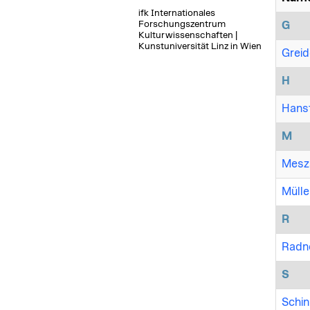
ifk Internationales
Forschungszentrum
G
Kulturwissenschaften |
Kunstuniversität Linz in Wien
Greid
H
Hanste
M
Mesza
Mülle
R
Radne
S
Schin