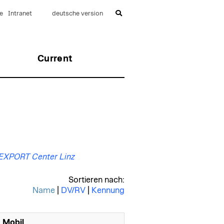
e
Intranet
deutsche version
Current
E EXPORT Center Linz
Sortieren nach:
Name
|
DV/RV
|
Kennung
Mobil