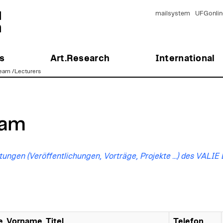
mailsystem
UFGonlin
s
Art.Research
International
eam /Lecturers
eam
tungen (Veröffentlichungen, Vorträge, Projekte …) des VALI
, Vorname, Titel
Telefon