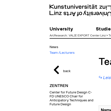
University
Studie
Art.Research
:
VALIE EXPORT Center Linz
>
T
zum
News
Inhalt
Team /Lecturers
T
back
Leis
ZENTREN
Center for Future Design C-
FD UNESCO Chair for
Anticipatory Techniques and
Future Design
Name