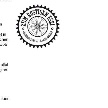
es
t in
schen
 Job
allel
g an
geben