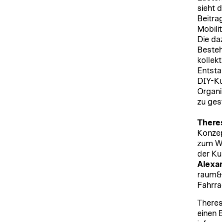
sieht d
Beitra
Mobilit
Die da
Besteh
kollek
Entsta
DIY-Ku
Organi
zu ges
There
Konzep
zum We
der Ku
Alexa
raum&d
Fahrra
Theres
einen 