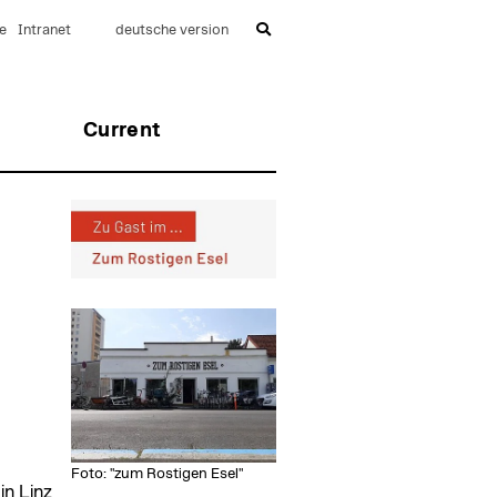
e
Intranet
deutsche version
Current
Foto: "zum Rostigen Esel"
in Linz