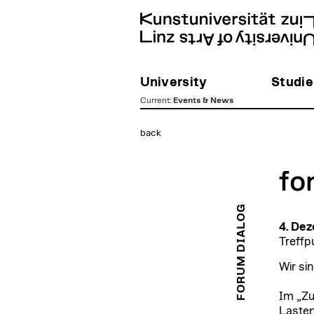
University
Studie
Current
:
Events & News
zum
back
Inhalt
fo
FORUM DIALOG
4. De
Treffp
Wir si
Im „Zu
Lasten