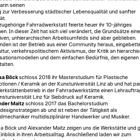
arin seinen
g zur Verbesserung städtischer Lebensqualität und sanfter
ät.
zugehörige Fahrradwerkstatt feierte heuer ihr 10-jähriges
en. In dieser Zeit hat sich viel verändert, die Grundsätze ein
tiven, unhierarchischen Arbeitsumfelds sind aber geblieben.
nden ist der Betrieb aus einer Community heraus, eingebette
ltur, verkehrspolitischem Aktivismus, der Kritik an hierarchi
sationsmodellen und dem einfachen Bedürfnis, den eigenen
talten.
sa Böck
schloss 2018 ihr Masterstudium für Plastische
tionen / Keramik an der Kunstuniversität Linz ab und hat par
rkstättenbetrieb in der Fahrradwerkstätte einen Lehrauftra
nstuniversität Linz für Siebdruck auf Keramik.
nder Maitz
schloss 2017 das Bachelorstudium
esignstrategien ab und ist neben der Tätigkeit als
dmechaniker multidisziplinärer Handwerker und Musiker.
a Böck und Alexander Maitz zeigen uns die Werkstätte und 
Einblick in ihren Arbeitsalltag. Anschließend laden wir zum