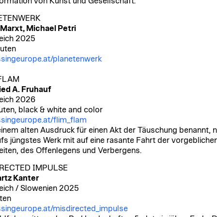
ormation von Kunst und Gesellschaft.
ETENWERK
Marxt, Michael Petri
eich 2025
uten
singeurope.at/planetenwerk
FLAM
ied A. Fruhauf
eich 2026
uten, black & white and color
singeurope.at/flim_flam
inem alten Ausdruck für einen Akt der Täuschung benannt, 
fs jüngstes Werk mit auf eine rasante Fahrt der vorgebliche
iten, des Offenlegens und Verbergens.
RECTED IMPULSE
rtz Kanter
eich / Slowenien 2025
ten
singeurope.at/misdirected_impulse