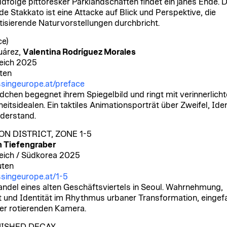
ildfolge pittoresker Parklandschaften findet ein jähes Ende. 
de Stakkato ist eine Attacke auf Blick und Perspektive, die
isierende Naturvorstellungen durchbricht.
ce)
uárez,
Valentina Rodríguez Morales
eich 2025
ten
singeurope.at/preface
dchen begegnet ihrem Spiegelbild und ringt mit verinnerlich
eitsidealen. Ein taktiles Animationsporträt über Zweifel, Iden
derstand.
N DISTRICT, ZONE 1-5
n Tiefengraber
eich / Südkorea 2025
uten
singeurope.at/1-5
ndel eines alten Geschäftsviertels in Seoul. Wahrnehmung,
t und Identität im Rhythmus urbaner Transformation, einge
ner rotierenden Kamera.