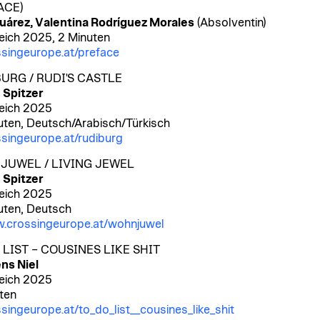
ACE)
uárez, Valentina Rodríguez Morales
(Absolventin)
eich 2025, 2 Minuten
singeurope.at/preface
URG / RUDI'S CASTLE
 Spitzer
eich 2025
uten, Deutsch/Arabisch/Türkisch
singeurope.at/rudiburg
UWEL / LIVING JEWEL
 Spitzer
eich 2025
uten, Deutsch
.crossingeurope.at/wohnjuwel
 LIST – COUSINES LIKE SHIT
ns Niel
eich 2025
ten
singeurope.at/to_do_list__cousines_like_shit