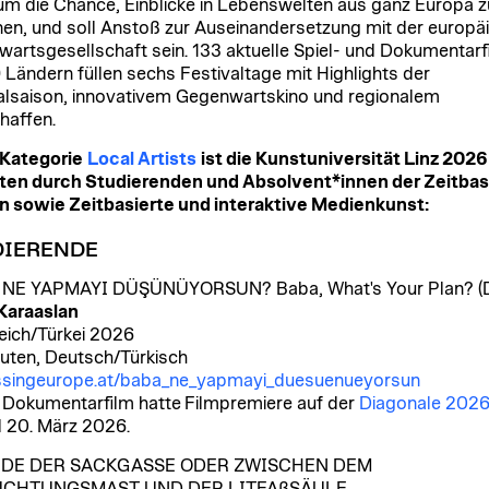
um die Chance, Einblicke in Lebenswelten aus ganz Europa z
en, und soll Anstoß zur Auseinandersetzung mit der europä
artsgesellschaft sein. 133 aktuelle Spiel- und Dokumentarf
 Ländern füllen sechs Festivaltage mit Highlights der
alsaison, innovativem Gegenwartskino und regionalem
haffen.
 Kategorie
Local Artists
ist die Kunstuniversität Linz 2026
ten durch Studierenden und Absolvent*innen der Zeitbas
 sowie Zeitbasierte und interaktive Medienkunst:
DIERENDE
 NE YAPMAYI DÜŞÜNÜYORSUN? Baba, What's Your Plan? (
Karaaslan
eich/Türkei
2026
uten, Deutsch/Türkisch
ssingeurope.at/baba_ne_yapmayi_duesuenueyorsun
 Dokumentarfilm hatte
Filmpremiere auf der
Diagonale 202
d 20. März 2026.
DE DER SACKGASSE ODER ZWISCHEN DEM