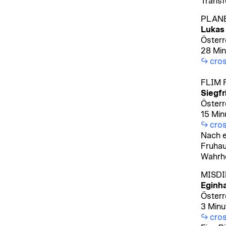
Transf
PLAN
Lukas 
Österr
28 Min
cros
FLIM 
Siegfr
Österr
15 Min
cros
Nach e
Fruhau
Wahrhe
MISDI
Eginha
Österr
3 Minu
cros