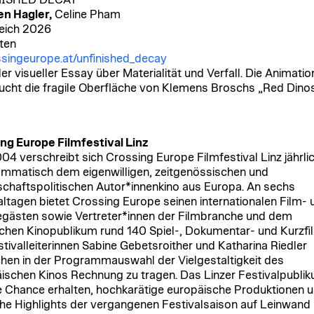
NISHED DECAY
n Hagler,
Celine Pham
eich 2026
ten
singeurope.at/unfinished_decay
ller visueller Essay über Materialität und Verfall. Die Animatio
ucht die fragile Oberfläche von Klemens Broschs „Red Dino
ng Europe Filmfestival Linz
004 verschreibt sich Crossing Europe Filmfestival Linz jährli
mmatisch dem eigenwilligen, zeitgenössischen und
schaftspolitischen Autor*innenkino aus Europa. An sechs
altagen bietet Crossing Europe seinen internationalen Film- 
gästen sowie Vertreter*innen der Filmbranche und dem
chen Kinopublikum rund 140 Spiel-, Dokumentar- und Kurzfi
stivalleiterinnen Sabine Gebetsroither und Katharina Riedler
hen in der Programmauswahl der Vielgestaltigkeit des
ischen Kinos Rechnung zu tragen. Das Linzer Festivalpubli
ie Chance erhalten, hochkarätige europäische Produktionen 
che Highlights der vergangenen Festivalsaison auf Leinwand