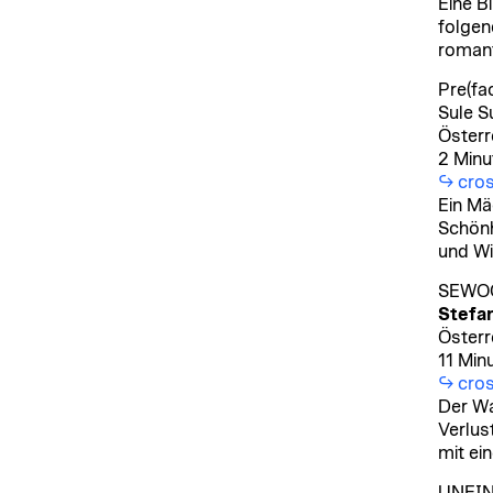
Eine B
folgen
romant
Pre(fa
Sule S
Österr
2 Minu
cros
Ein Mä
Schönh
und Wi
SEWOO
Stefa
Österr
11 Min
cros
Der Wa
Verlus
mit ei