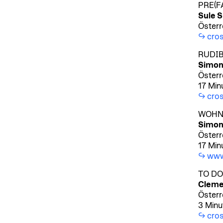
PRE(F
Sule S
Österr
cros
RUDIB
Simon
Österr
17 Min
cros
WOHNJ
Simon
Österr
17 Min
www
TO DO
Cleme
Österr
3 Minu
cros