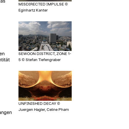
Das
MISDIRECTED IMPULSE ©
Eginhartz Kanter
ten
SEWOON DISTRICT, ZONE 1-
tität
5 © Stefan Tiefengraber
UNFINISHED DECAY ©
Juergen Hagler, Celine Pham
fangen