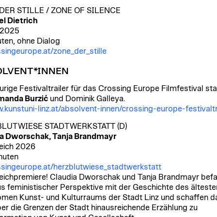
DER STILLE / ZONE OF SILENCE
l Dietrich
 2025
uten, ohne Dialog
singeurope.at/zone_der_stille
OLVENT*INNEN
urige Festivaltrailer für das Crossing Europe Filmfestival s
manda Burzić
und Dominik Galleya.
kunstuni-linz.at/absolvent-innen/crossing-europe-festivaltr
LUTWIESE STADTWERKSTATT (D)
ia Dworschak, Tanja Brandmayr
eich 2026
nuten
singeurope.at/herzblutwiese_stadtwerkstatt
eichpremiere! Claudia Dworschak und Tanja Brandmayr bef
us feministischer Perspektive mit der Geschichte des älteste
men Kunst- und Kulturraums der Stadt Linz und schaffen d
ber die Grenzen der Stadt hinausreichende Erzählung zu