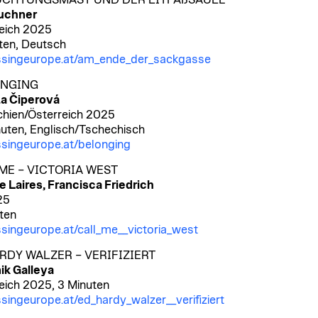
UCHTUNGSMAST UND DER LITFAßSÄULE
Puchner
eich 2025
ten, Deutsch
ssingeurope.at/am_ende_der_sackgasse
ONGING
a Čiperová
hien/Österreich 2025
uten, Englisch/Tschechisch
singeurope.at/belonging
ME – VICTORIA WEST
e Laires, Francisca Friedrich
25
ten
singeurope.at/call_me__victoria_west
RDY WALZER – VERIFIZIERT
k Galleya
eich 2025, 3 Minuten
singeurope.at/ed_hardy_walzer__verifiziert