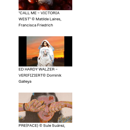
"CALL ME – VICTORIA
WEST" © Matilde Laires,
Francisca Friedrich
ED HARDY WALZER –
VERIFIZIERT© Dominik
Galleya
PRE(FACE) © Sule Suárez,