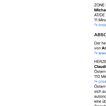
ZONE 
Michae
AT/DE
11 Min
cros
ABS
Der he
von
A
www.
HERZB
Claud
Österr
110 Mi
cros
Österr
sich a
autono
eine ü