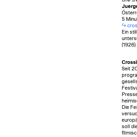
UNFI
Juerge
Österr
5 Minu
cros
Ein sti
unters
(1926).
Crossi
Seit 2
progra
gesell
Festiv
Presse
heimis
Die Fe
versuc
europä
soll d
filmis