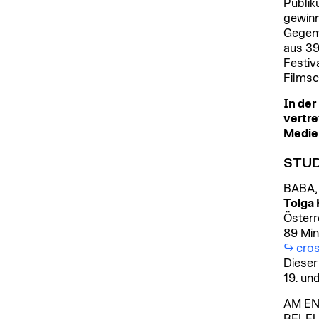
Publik
gewinn
Gegenw
aus 39
Festiv
Filmsc
In der
vertre
Medien
STU
BABA,
Tolga 
Österr
89 Min
cro
Dieser
19. un
AM EN