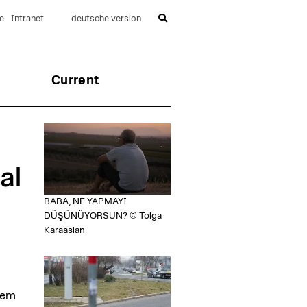
e
Intranet
deutsche version
Current
al
BABA, NE YAPMAYI
DÜŞÜNÜYORSUN? © Tolga
Karaaslan
dem