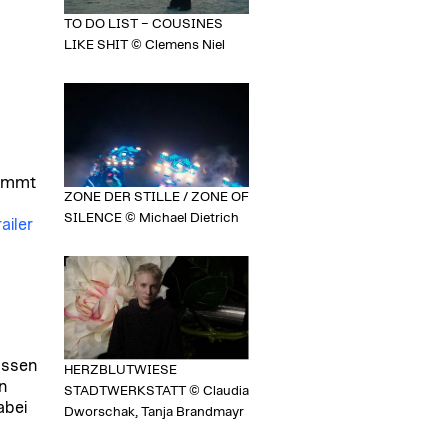
TO DO LIST – COUSINES
LIKE SHIT © Clemens Niel
tammt
ZONE DER STILLE / ZONE OF
SILENCE © Michael Dietrich
ailer
assen
HERZBLUTWIESE
n
STADTWERKSTATT © Claudia
abei
Dworschak, Tanja Brandmayr