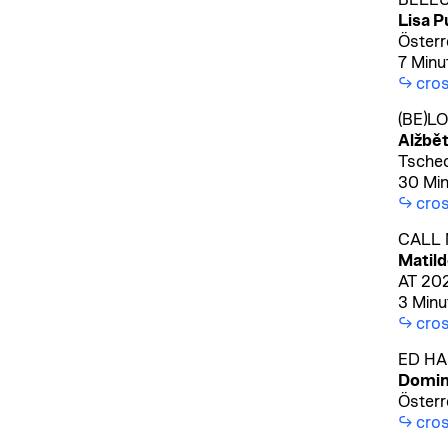
BELE
Lisa 
Österr
7 Minu
cro
(BE)L
Alžbět
Tschec
30 Min
cros
CALL 
Matild
AT 20
3 Minu
cros
ED HA
Domini
Österr
cros