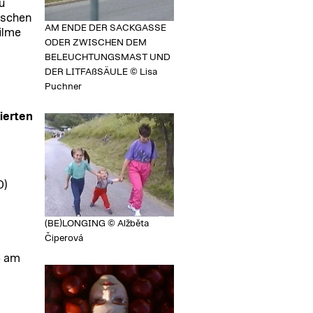
u
ischen
AM ENDE DER SACKGASSE
ilme
ODER ZWISCHEN DEM
BELEUCHTUNGSMAST UND
DER LITFAßSÄULE © Lisa
Puchner
ierten
D)
(BE)LONGING © Alžběta
Čiperová
6
am