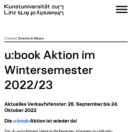
zum
Current
:
Events & News
Inhalt
u:book Aktion im
Wintersemester
2022/23
Aktuelles Verkaufsfenster: 26. September bis 24.
Oktober 2022
Die
u:book
-Aktion ist wieder da!
Im 4-wöchigen Verkaufsfenster können qualitativ