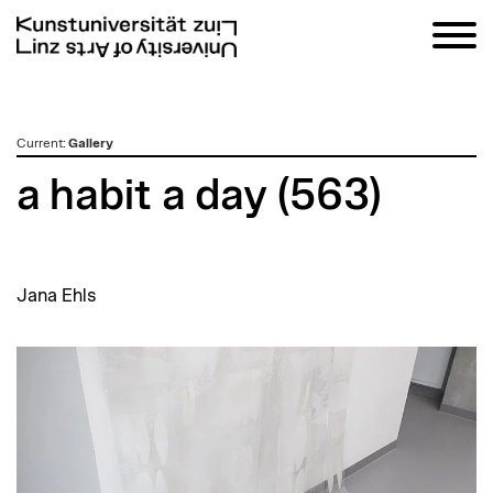
zum
Current
:
Gallery
Inhalt
a habit a day (563)
Jana Ehls