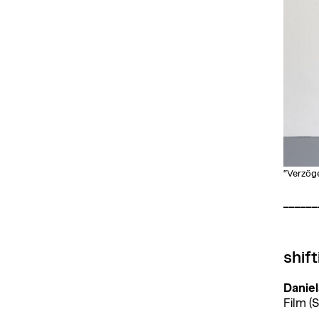
“Verzöge
______
shift
Danie
Film (S