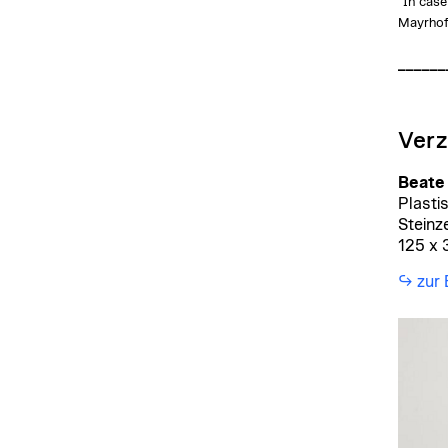
“In cas
Mayrhof
______
Verz
Beate
Plasti
Stein
125 x 
↪︎ zur