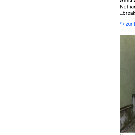
Anna 
Notham
…break
↪︎ zur