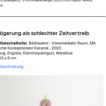
e of emergency” © Anna Weberberger, 2023; Foto Credits: Verena
er
________________________________________________________
ögerung als schlechter Zeitvertreib
 Gatschelhofer
, Bildhauerei - transmedialer Raum, MA
sche Konzeptionen/ Keramik , 2023
zeug, Engobe, Klemmspanngurt, Wandöse
33 x 9 cm
 Beschreibung