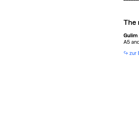
The 
Gulim
A5 and
↪︎ zur