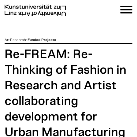
zum
Art.Research
:
Funded Projects
Inhalt
Re-FREAM: Re-
Thinking of Fashion in
Research and Artist
collaborating
development for
Urban Manufacturing