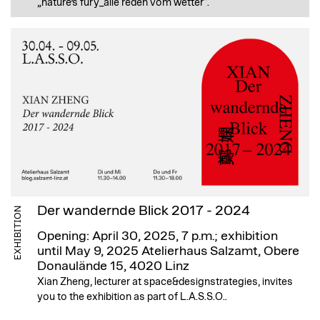
„nature’s fury_alle reden vom wetter“.
Der wandernde Blick 2017 - 2024
EXHIBITION
Opening: April 30, 2025, 7 p.m.; exhibition
until May 9, 2025
Atelierhaus Salzamt, Obere
Donaulände 15, 4020 Linz
Xian Zheng, lecturer at space&designstrategies, invites
you to the exhibition as part of L.A.S.S.O..