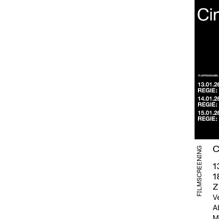
C
FILMSCREENING
1
1
Z
V
Ab
M