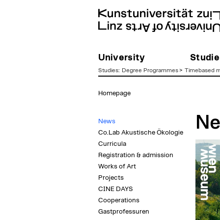
University
Studie
Studies
:
Degree Programmes
>
Timebased m
zum
Homepage
Inhalt
Ne
News
Co.Lab Akustische Ökologie
Curricula
Registration & admission
Works of Art
Projects
CINE DAYS
Cooperations
Gastprofessuren