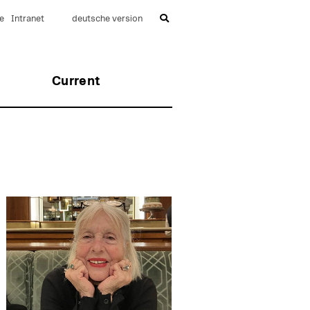
e
Intranet
deutsche version
Current