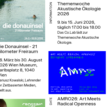
Themenwoche
INFORMATION
Akustische Ökologie
2026
9. bis 15. Juni 2026,
täglich 17.00 bis 18.00
Das Co.Lab lädt zur
Themenwoche Akustische
Ökologie.
ie Donauinsel - 21
ilometer Freiraum
6. März bis 30. August
026
Wien Museum,
arlbsplatz 8, 1040
ien
ariusz Kowalski, Lehrender
r Zeitbasierten Medien,
ellt aus.
AMRO26: Art Meets
DATE
Radical Openness