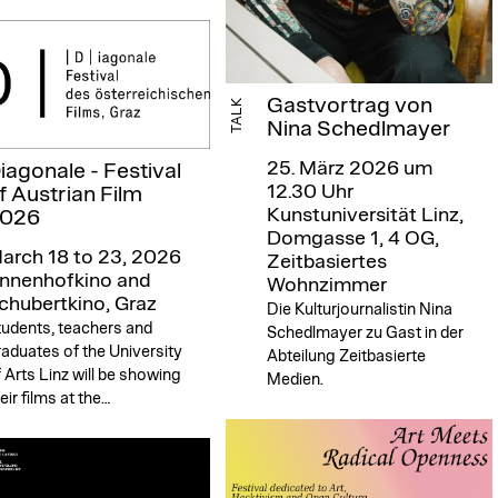
Gastvortrag von
TALK
Nina Schedlmayer
25. März 2026 um
iagonale - Festival
12.30 Uhr
f Austrian Film
Kunstuniversität Linz,
026
Domgasse 1, 4 OG,
arch 18 to 23, 2026
Zeitbasiertes
nnenhofkino and
Wohnzimmer
chubertkino, Graz
Die Kulturjournalistin Nina
tudents, teachers and
Schedlmayer zu Gast in der
aduates of the University
Abteilung Zeitbasierte
 Arts Linz will be showing
Medien.
eir films at the…