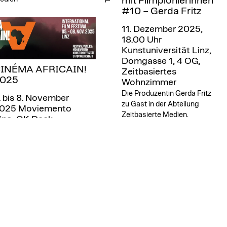
mit Filmpionierinnen
#10 – Gerda Fritz
11. Dezember 2025,
18.00 Uhr
Kunstuniversität Linz,
Domgasse 1, 4 OG,
INÉMA AFRICAIN!
Zeitbasiertes
025
Wohnzimmer
Die Produzentin Gerda Fritz
. bis 8. November
zu Gast in der Abteilung
025
Moviemento
Zeitbasierte Medien.
ino, OK Deck,
unstuniversität,
tadtwerkstatt. Linz
itbasierte Medien lädt zu
REWRITING THE
RCHIVES”, Kurzfilme &
espräch mit Nadia Denton.
GUSEN
CONVOLUTE
Tage der offenen