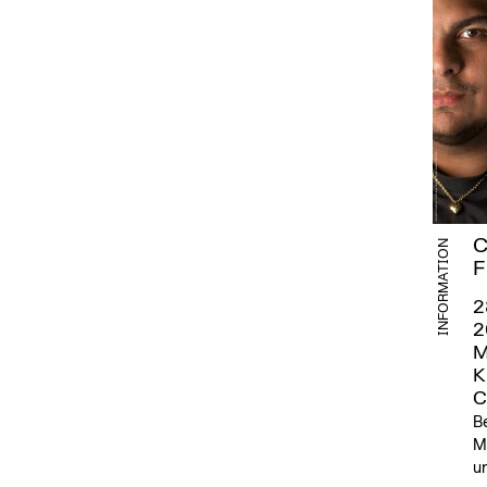
C
INFORMATION
F
2
2
M
K
C
Be
M
un