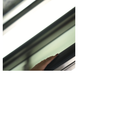
"Die Sprache der
EXHIBITION
Hände" von Felat
Diljin Serihan
5. November bis 5.
Dezember 2025
VHS
Meidling,