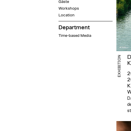
Gäste
Workshops
Location
Department
Time-based Media
D
EXHIBITION
K
2
2
K
W
D
de
st