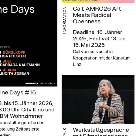
Call: AMRO26 Art
INFORMATION
Meets Radical
Openness
Deadline: 16. Jänner
2026; Festival:13. bis
16. Mai 2026
Call von servus.at in
Kooperation mit der Kunstuni
Linz
ine Days #16
3. bis 15. Jänner 2026,
8.00 Uhr
City Kino und
BM-Wohnzimmer
eranstaltungsreihe der
Werkstattgespräche
teilung Zeitbasierte
TALK
edien