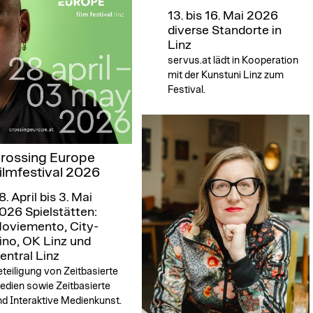
13. bis 16. Mai 2026
diverse Standorte in
Linz
servus.at lädt in Kooperation
mit der Kunstuni Linz zum
Festival.
rossing Europe
ilmfestival 2026
8. April bis 3. Mai
026
Spielstätten:
oviemento, City-
ino, OK Linz und
entral Linz
teiligung von Zeitbasierte
edien sowie Zeitbasierte
d Interaktive Medienkunst.