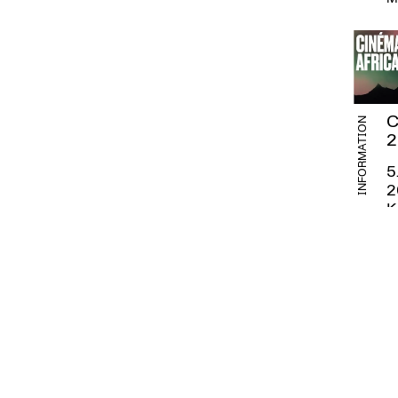
C
INFORMATION
2
5
2
K
K
S
Ze
“
A
G