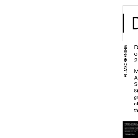
D
FILMSCREENING
o
2
M
A
S
S
gr
of
th