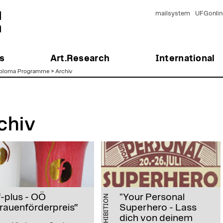
mailsystem
UFGonlin
s
Art.Research
International
ploma Programme
>
Archiv
chiv
f-plus - OÖ
"Your Personal
EXHIBITION
rauenförderpreis“
Superhero - Lass
dich von deinem