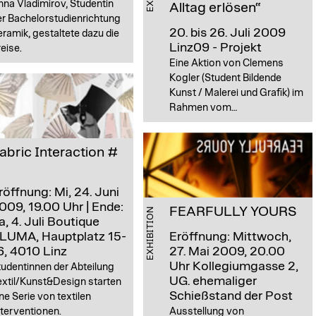
na Vladimirov, Studentin
Alltag erlösen“
er Bachelorstudienrichtung
20. bis 26. Juli 2009
ramik, gestaltete dazu die
Linz09 - Projekt
eise.
Eine Aktion von Clemens
Kogler (Student Bildende
Kunst / Malerei und Grafik) im
Rahmen vom…
abric Interaction #
röffnung: Mi, 24. Juni
009, 19.00 Uhr | Ende:
FEARFULLY YOURS
EXHIBITION
a, 4. Juli
Boutique
LUMA, Hauptplatz 15-
Eröffnung: Mittwoch,
6, 4010 Linz
27. Mai 2009, 20.00
Uhr
Kollegiumgasse 2,
udentinnen der Abteilung
UG. ehemaliger
extil/Kunst&Design starten
Schießstand der Post
ne Serie von textilen
terventionen.
Ausstellung von