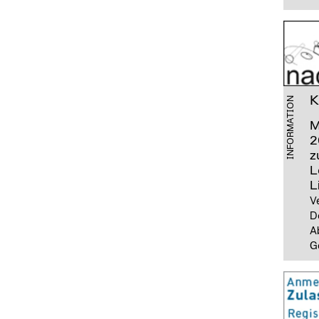
K
INFORMATION
M
2
z
L
L
V
Do
Ab
Ge