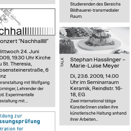
Studierenden des Bereichs
Bildhauerei-transmedialer
Raum.
onzert "Nachhalllll"
ittwoch 24. Juni
009, 19.30 Uhr
Kirche
Stephan Hasslinger –
TALK
u St. Theresia,
Marie-Luise Meyer
osensteinerstraße, 6
inz
Di, 23.6. 2009, 14.00
Uhr
im Seminarraum
eranstaltung mit Wolfgang
Keramik, Reindlstr. 16-
rninger, Lehrender der
18, EG
tl. Experimentelle
staltung mit …
Zwei international tätige
KünstlerInnen stellen ihre
künstlerische Haltung anhand
ihrer Arbeiten…