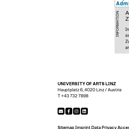
A
INFORMATION
Z
I
si
Z
a
UNIVERSITY OF ARTS LINZ
Hauptplatz 6, 4020 Linz / Austria
T +43 732 7898
Sitemap
Imprint
Data Privacy
Access