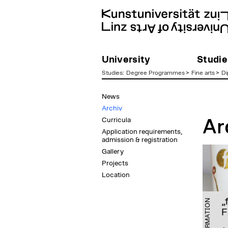
University
Studie
Studies
:
Degree Programmes
>
Fine arts
>
Di
zum
News
Inhalt
Archiv
Curricula
Ar
Application requirements,
admission & registration
Gallery
Projects
Location
„
INFORMATION
F