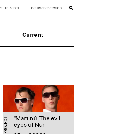
e
Intranet
deutsche version
Current
"Martin & The evil
PROJECT
eyes of Nur"