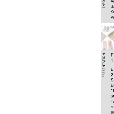
An
d
Ke
Pr
F
PRESENTATION
1
E
2
S
B
1
St
T
ei
In