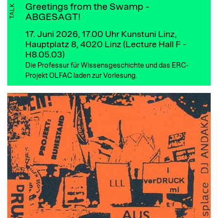
Greetings from the Swamp -
TALK
ABGESAGT!
17. Juni 2026, 17.00 Uhr
Kunstuni Linz,
Hauptplatz 8, 4020 Linz (Lecture Hall F -
H8.05.03)
Die Professur für Wissensgeschichte und das ERC-
Projekt OLFAC laden zur Vorlesung.