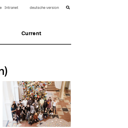
e
Intranet
deutsche version
Current
n)