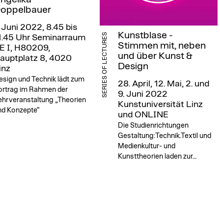
oppelbauer
. Juni 2022, 8.45 bis
Kunstblase -
SERIES OF LECTURES
1.45 Uhr
Seminarraum
Stimmen mit, neben
E I, H80209,
und über Kunst &
auptplatz 8, 4020
Design
inz
esign und Technik lädt zum
28. April, 12. Mai, 2. und
ortrag im Rahmen der
9. Juni 2022
ehrveranstaltung „Theorien
Kunstuniversität Linz
nd Konzepte“
und ONLINE
Die Studienrichtungen
Gestaltung:Technik.Textil und
Medienkultur- und
Kunsttheorien laden zur…