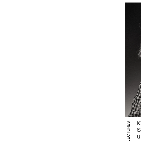
K
S
u