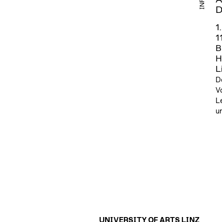
D
1
1
B
H
L
D
V
L
u
UNIVERSITY OF ARTS LINZ