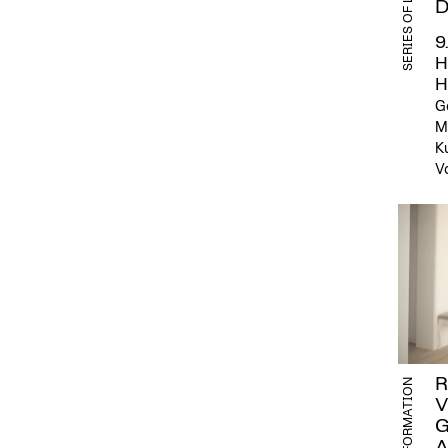
SERIES OF LECTURES
D
9
H
H
Ge
M
K
V
R
INFORMATION
V
G
A