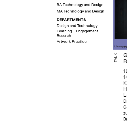
BA Technology and Design
MA Technology and Design
DEPARTMENTS
Design and Technology
Learning - Engagement -
Reserch
Artwork Practice
G
TALK
R
1
1
K
H
L
D
Ge
z
Ba