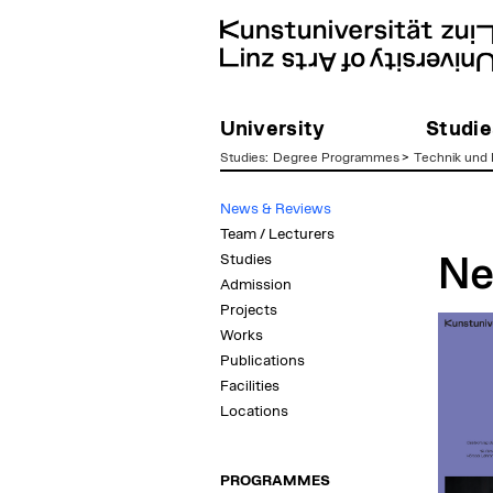
University
Studie
Studies
:
Degree Programmes
>
Technik und 
zum
News & Reviews
Inhalt
Team / Lecturers
Studies
Ne
Admission
Projects
Works
Publications
Facilities
Locations
PROGRAMMES