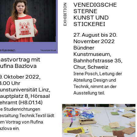
VENEDIGSCHE
EXHIBITION
STERNE
KUNST UND
STICKEREI
27. August bis 20.
November 2022​
Bündner
Kunstmuseum,
astvortrag mit
Bahnhofstrasse 35,
ufina Bazlova
Chur, Schweiz
Irene Posch, Leitung der
9. Oktober 2022,
Abteilung Design und
4.00 Uhr
Technik, nimmt an der
unstuniversität Linz,
Ausstellung teil.
auptplatz 8, Hörsaal
ehramt (H8.01.14)
ie Studienrichtungen
staltung:Technik.Textil lädt
um Vortrag von Rufina
zlova ein.