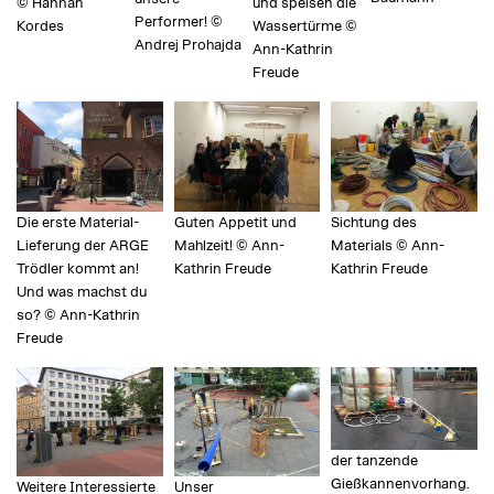
© Hannah
und speisen die
Performer! ©
Kordes
Wassertürme ©
Andrej Prohajda
Ann-Kathrin
Freude
Die erste Material-
Guten Appetit und
Sichtung des
Lieferung der ARGE
Mahlzeit! © Ann-
Materials © Ann-
Trödler kommt an!
Kathrin Freude
Kathrin Freude
Und was machst du
so? © Ann-Kathrin
Freude
der tanzende
Gießkannenvorhang.
Weitere Interessierte
Unser