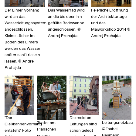
Der Eimer-Vorhang
Das Wasserrad wird
Feierliche Eröffnung
wird an das
an die bis oben hin
der Architekturtage
Wasserleitungssystem
gefüllte Badewanne
und des
angeschlossen.
angeschlossen. ©
Maiworkshop 2014 ©
Kleine Löcher im
Andrej Prohajda
Andrej Prohajda
Boden des Eimers
werden das Wasser
später sanft rieseln
lassen. © Andrej
Prohajda
"Der
Die meisten
Leitungsnetzbau
Tapfer am
Gießkannenvorhang
Leitungen sind
© Isabell
Planschen
entsteht" Foto
schon gelegt
Baumann
unsere