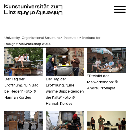
zum
University
:
Organisational Structure
>
Institutes
>
Institute for
Inhalt
Design
>
Maiworkshop 2014
"Titelbild des
Der Tag der
Der Tag der
Maiworkshops" ©
Eröffnung: "Ein Bad
Eröffnung: "Eine
Andrej Prohajda
bei Regen" Foto ©
warme Suppe gengen
Hannah Kordes
die Kälte" Foto ©
Hannah Kordes