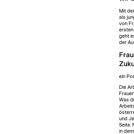
Mit de
als jun
von Fr
ersten
geht e
der A
Frau
Zuk
ein Po
Die Ar
Frauen
Was di
Arbeits
österr
und Je
Seite.
in dem