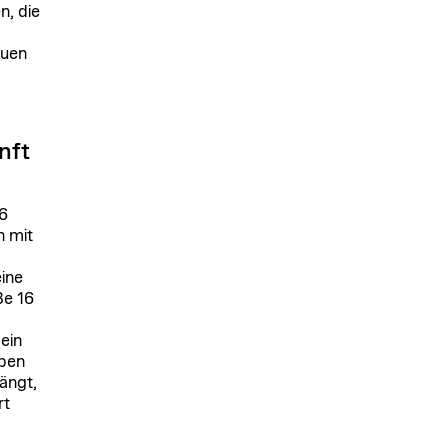
n, die
auen
unft
16
n mit
ine
ße 16
ein
aben
ängt,
rt