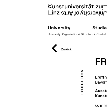
University
Studie
University
:
Organisational Structure
>
Central 
zum
Inhalt
Zurück
FR
EXHIBITION
Eröffn
Bayerh
Ausste
Kunstu
wir b