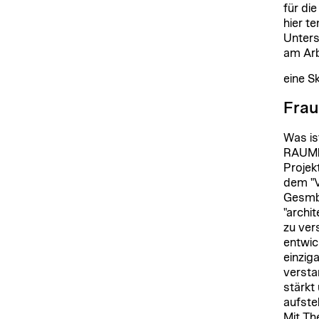
für di
hier t
Unters
am Arb
eine S
Frau
Was is
RAUMku
Projek
dem "V
GesmbH
"archi
zu ver
entwic
einzig
versta
stärkt
aufste
Mit Th