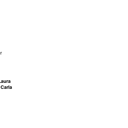
r
Laura
 Carla