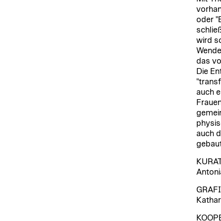
vorhan
oder "
schließ
wird s
Wende 
das vo
Die En
"trans
auch ei
Frauen
gemein
physis
auch d
gebau
KURA
Antoni
GRAF
Kathar
KOOPE