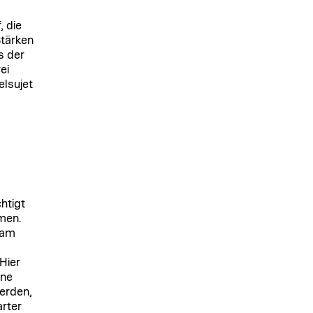
, die
tärken
s der
ei
elsujet
htigt
men.
 am
 Hier
ine
werden,
arter