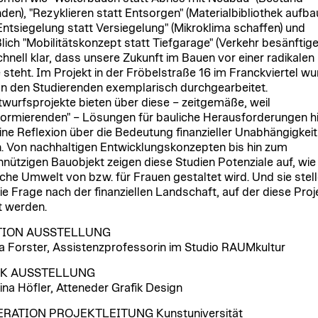
den), "Rezyklieren statt Entsorgen" (Materialbibliothek aufba
Entsiegelung statt Versiegelung" (Mikroklima schaffen) und
lich "Mobilitätskonzept statt Tiefgarage" (Verkehr besänftige
chnell klar, dass unsere Zukunft im Bauen vor einer radikalen
steht. Im Projekt in der Fröbelstraße 16 im Franckviertel w
n den Studierenden exemplarisch durchgearbeitet.
twurfsprojekte bieten über diese – zeitgemäße, weil
formierenden" – Lösungen für bauliche Herausforderungen h
ne Reflexion über die Bedeutung finanzieller Unabhängigkeit 
. Von nachhaltigen Entwicklungskonzepten bis hin zum
nützigen Bauobjekt zeigen diese Studien Potenziale auf, wie
che Umwelt von bzw. für Frauen gestaltet wird. Und sie stel
ie Frage nach der finanziellen Landschaft, auf der diese Proj
t werden.
TION AUSSTELLUNG
a Forster, Assistenzprofessorin im Studio RAUMkultur
IK AUSSTELLUNG
ina Höfler, Atteneder Grafik Design
RATION PROJEKTLEITUNG Kunstuniversität