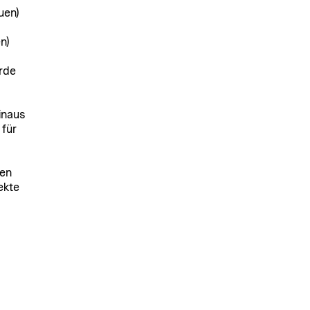
uen)
n)
urde
inaus
für
len
ekte