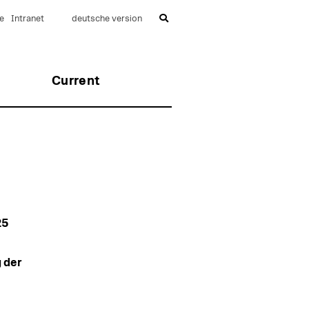
e
Intranet
deutsche version
Current
25
 der