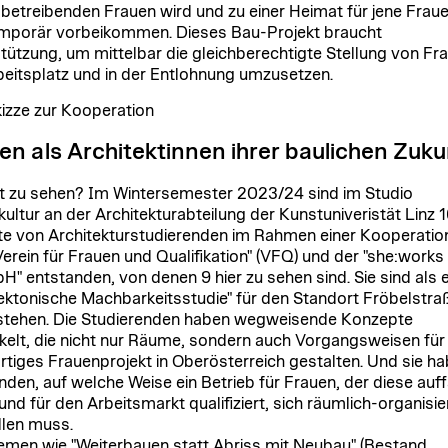
e betreibenden Frauen wird und zu einer Heimat für jene Fraue
emporär vorbeikommen. Dieses Bau-Projekt braucht
tützung, um mittelbar die gleichberechtigte Stellung von Fr
eitsplatz und in der Entlohnung umzusetzen.
kizze zur Kooperation
en als Architektinnen ihrer baulichen Zuk
t zu sehen? Im Wintersemester 2023/24 sind im Studio
ltur an der Architekturabteilung der Kunstuniveristät Linz 
te von Architekturstudierenden im Rahmen einer Kooperatio
erein für Frauen und Qualifikation" (VFQ) und der "she:works
" entstanden, von denen 9 hier zu sehen sind. Sie sind als e
tektonische Machbarkeitsstudie" für den Standort Fröbelstra
stehen. Die Studierenden haben wegweisende Konzepte
kelt, die nicht nur Räume, sondern auch Vorgangsweisen für 
artiges Frauenprojekt in Oberösterreich gestalten. Und sie h
nden, auf welche Weise ein Betrieb für Frauen, der diese auff
 und für den Arbeitsmarkt qualifiziert, sich räumlich-organisie
llen muss.
emen wie "Weiterbauen statt Abriss mit Neubau" (Bestand