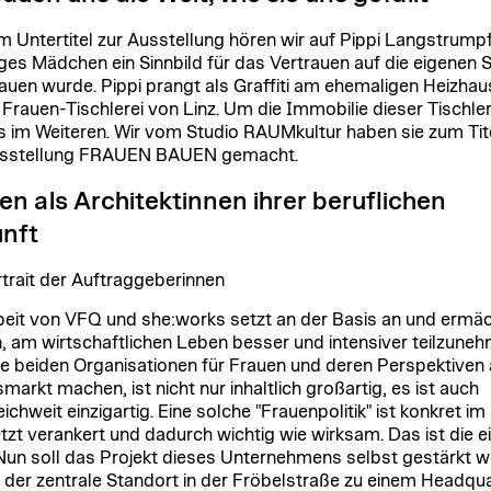
m Untertitel zur Ausstellung hören wir auf Pippi Langstrumpf
ges Mädchen ein Sinnbild für das Vertrauen auf die eigenen S
auen wurde. Pippi prangt als Graffiti am ehemaligen Heizhau
 Frauen-Tischlerei von Linz. Um die Immobilie dieser Tischler
s im Weiteren. Wir vom Studio RAUMkultur haben sie zum Tit
usstellung FRAUEN BAUEN gemacht.
en als Architektinnen ihrer beruflichen
unft
rtrait der Auftraggeberinnen
beit von VFQ und she:works setzt an der Basis an und ermäc
, am wirtschaftlichen Leben besser und intensiver teilzuneh
e beiden Organisationen für Frauen und deren Perspektiven
markt machen, ist nicht nur inhaltlich großartig, es ist auch
eichweit einzigartig. Eine solche "Frauenpolitik" ist konkret im
tzt verankert und dadurch wichtig wie wirksam. Das ist die e
 Nun soll das Projekt dieses Unternehmens selbst gestärkt 
 der zentrale Standort in der Fröbelstraße zu einem Headqu