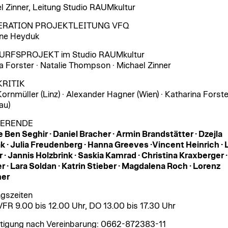
l Zinner, Leitung Studio RAUMkultur
ERATION PROJEKTLEITUNG VFQ
ine Heyduk
RFSPROJEKT im Studio RAUMkultur
a Forster · Natalie Thompson · Michael Zinner
KRITIK
Kornmüller (Linz) · Alexander Hagner (Wien) · Katharina Forste
au)
IERENDE
Ben Seghir · Daniel Bracher · Armin Brandstätter · Dzejla
k · Julia Freudenberg · Hanna Greeves ·Vincent Heinrich · 
 · Jannis Holzbrink · Saskia Kamrad · Christina Kraxberger ·
 · Lara Soldan · Katrin Stieber · Magdalena Roch · Lorenz
er
gszeiten
FR 9.00 bis 12.00 Uhr, DO 13.00 bis 17.30 Uhr
tigung nach Vereinbarung: 0662-872383-11