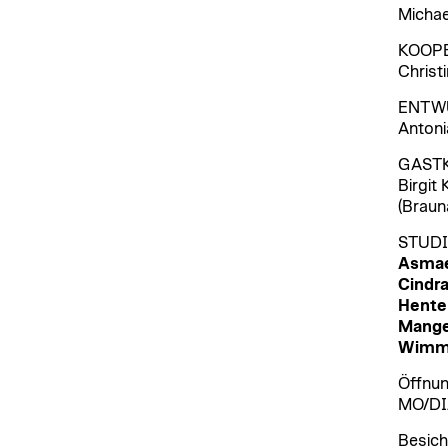
Michae
KOOP
Christ
ENTWU
Antoni
GAST
Birgit 
(Braun
STUD
Asmae 
Cindra
Henter
Manger
Wimm
Öffnun
MO/DI/
Besich