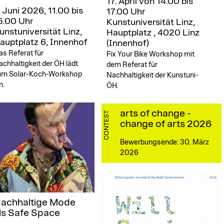
17. April von 14.00 bis
. Juni 2026, 11.00 bis
17.00 Uhr
5.00 Uhr
Kunstuniversität Linz,
unstuniversität Linz,
Hauptplatz , 4020 Linz
auptplatz 6, Innenhof
(Innenhof)
s Referat für
Fix Your Bike Workshop mit
chhaltigkeit der ÖH lädt
dem Referat für
um Solar-Koch-Workshop
Nachhaltigkeit der Kunstuni-
n.
ÖH.
arts of change -
CONTEST
change of arts 2026
Bewerbungsende: 30. März
2026
achhaltige Mode
ls Safe Space