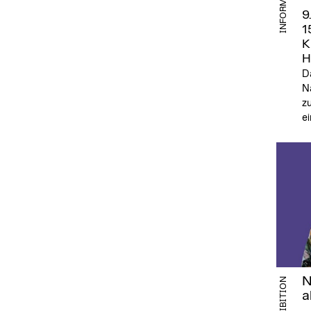
INFORMATION
9
1
K
H
Da
Na
z
ei
N
EXHIBITION
a