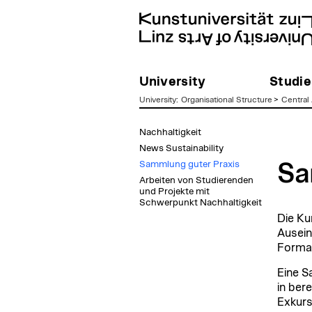
University
Studie
University
:
Organisational Structure
>
Central 
zum
Nachhaltigkeit
Inhalt
News Sustainability
Sammlung guter Praxis
Sa
Arbeiten von Studierenden
und Projekte mit
Schwerpunkt Nachhaltigkeit
Die Kun
Ausein
Format
Eine S
in ber
Exkurs