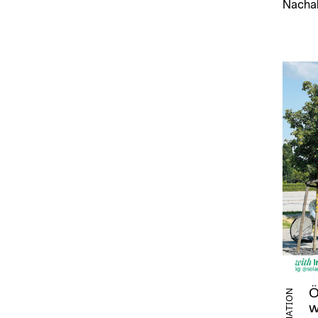
Nachah
Ö
w