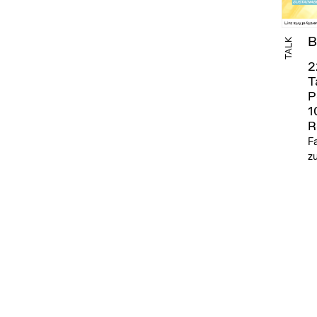
B
TALK
2
T
P
1
R
F
zu