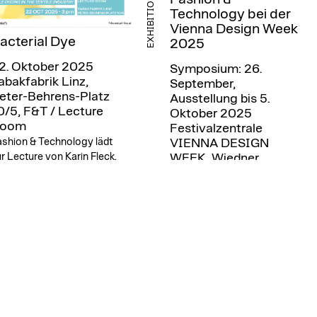
EXHIBITION
Technology bei der
Vienna Design Week
acterial Dye
2025
2. Oktober 2025
Symposium: 26.
abakfabrik Linz,
September,
eter-Behrens-Platz
Ausstellung bis 5.
0/5, F&T / Lecture
Oktober 2025
oom
Festivalzentrale
ashion & Technology lädt
VIENNA DESIGN
r Lecture von Karin Fleck.
WEEK, Wiedner
Hauptstraße 52, 1040
Wien
kuratiert von Ute Ploier,
Studiengangsleitung Fashion
& Technology