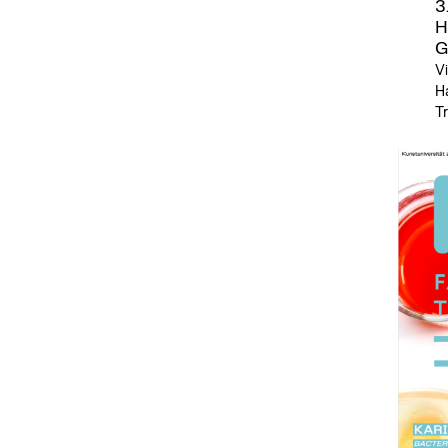
3
H
G
V
Ha
T