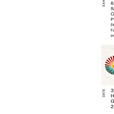
6
S
O
P
Pe
Fa
im
3
DATE
H
G
2