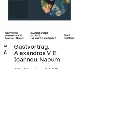
Gastvortrag:
TALK
Alexandros V. E.
Ioannou-Naoum
29. Oktober 2025,
18.00 Uhr
Kunstuniversität Linz,
Hauptplatz 6, 5. OG,
Hörsaal D
die architektur lädt herzlich
ein!