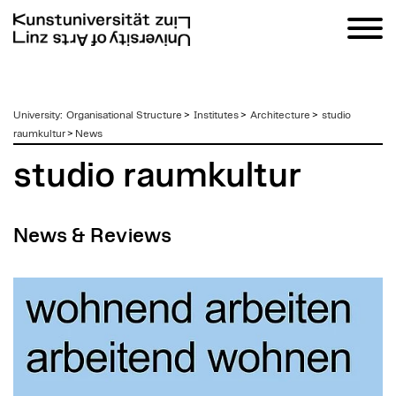
zum
University
:
Organisational Structure
>
Institutes
>
Architecture
>
studio
Inhalt
raumkultur
>
News
studio raumkultur
News & Reviews